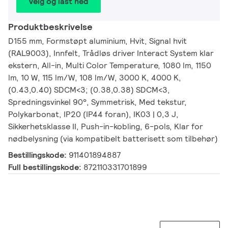
Velg og last ned
Produktbeskrivelse
D155 mm, Formstøpt aluminium, Hvit, Signal hvit
(RAL9003), Innfelt, Trådløs driver Interact System klar
ekstern, All-in, Multi Color Temperature, 1080 lm, 1150
lm, 10 W, 115 lm/W, 108 lm/W, 3000 K, 4000 K,
(0.43,0.40) SDCM<3; (0.38,0.38) SDCM<3,
Spredningsvinkel 90°, Symmetrisk, Med tekstur,
Polykarbonat, IP20 (IP44 foran), IK03 | 0,3 J,
Sikkerhetsklasse II, Push-in-kobling, 6-pols, Klar for
nødbelysning (via kompatibelt batterisett som tilbehør)
Bestillingskode:
911401894887
Full bestillingskode:
872110331701899