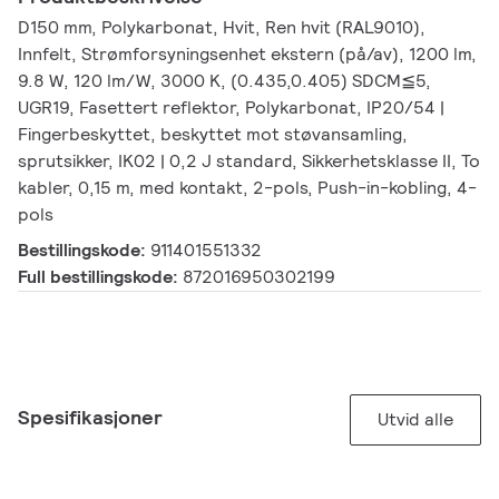
D150 mm, Polykarbonat, Hvit, Ren hvit (RAL9010),
Innfelt, Strømforsyningsenhet ekstern (på/av), 1200 lm,
9.8 W, 120 lm/W, 3000 K, (0.435,0.405) SDCM≦5,
UGR19, Fasettert reflektor, Polykarbonat, IP20/54 |
Fingerbeskyttet, beskyttet mot støvansamling,
sprutsikker, IK02 | 0,2 J standard, Sikkerhetsklasse II, To
kabler, 0,15 m, med kontakt, 2-pols, Push-in-kobling, 4-
pols
Bestillingskode:
911401551332
Full bestillingskode:
872016950302199
Spesifikasjoner
Utvid alle