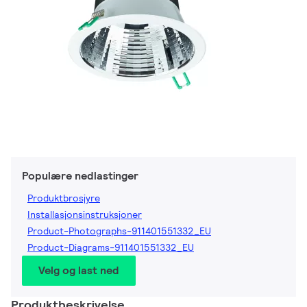
Populære nedlastinger
Produktbrosjyre
Installasjonsinstruksjoner
Product-Photographs-911401551332_EU
Product-Diagrams-911401551332_EU
Velg og last ned
Produktbeskrivelse