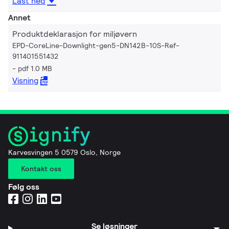
Last ned
Annet
Produktdeklarasjon for miljøvern
EPD-CoreLine-Downlight-gen5-DN142B-10S-Ref-
911401551432
pdf 1.0 MB
Visning
Karvesvingen 5 0579 Oslo, Norge
Kontakt oss
Følg oss
Se løsninger