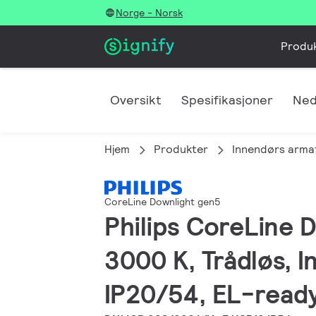
Norge - Norsk
Produ
Oversikt
Spesifikasjoner
Ned
Hjem
Produkter
Innendørs arma
CoreLine Downlight gen5
Philips CoreLine 
3000 K, Trådløs, I
IP20/54, EL-read