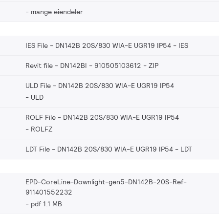
mange eiendeler
IES File - DN142B 20S/830 WIA-E UGR19 IP54
IES
Revit file - DN142BI - 910505103612
ZIP
ULD File - DN142B 20S/830 WIA-E UGR19 IP54
ULD
ROLF File - DN142B 20S/830 WIA-E UGR19 IP54
ROLFZ
LDT File - DN142B 20S/830 WIA-E UGR19 IP54
LDT
EPD-CoreLine-Downlight-gen5-DN142B-20S-Ref-
911401552232
pdf 1.1 MB