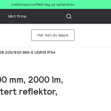
Jobb
Investorer
Meld deg på nyhetsbrev
Vårt firma
Her kan du kjøpe
2B 20S/830 WIA-E UGR19 IP54
00 mm, 2000 lm,
tert reflektor,