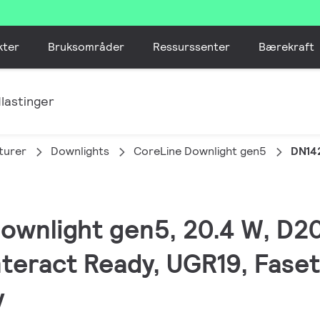
kter
Bruksområder
Ressurssenter
Bærekraft
lastinger
turer
Downlights
CoreLine Downlight gen5
DN14
Downlight gen5, 20.4 W, D2
nteract Ready, UGR19, Faset
y