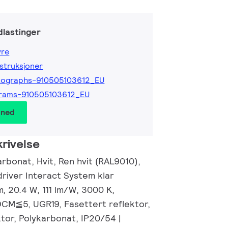
lastinger
yre
nstruksjoner
tographs-910505103612_EU
grams-910505103612_EU
 ned
rivelse
rbonat, Hvit, Ren hvit (RAL9010),
 driver Interact System klar
, 20.4 W, 111 lm/W, 3000 K,
DCM≦5, UGR19, Fasettert reflektor,
tor, Polykarbonat, IP20/54 |