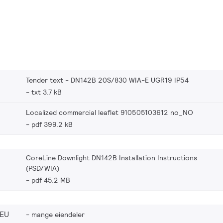
Tender text - DN142B 20S/830 WIA-E UGR19 IP54
txt 3.7 kB
Localized commercial leaflet 910505103612 no_NO
pdf 399.2 kB
CoreLine Downlight DN142B Installation Instructions
(PSD/WIA)
pdf 45.2 MB
_EU
mange eiendeler