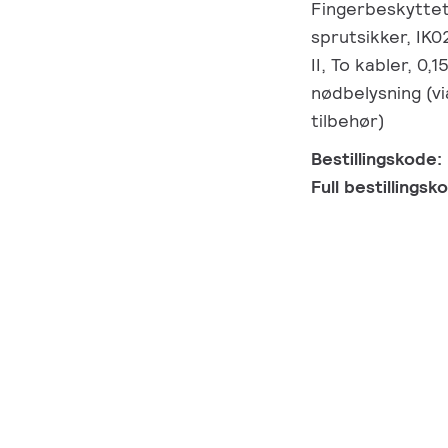
Fingerbeskyttet
sprutsikker, IK0
II, To kabler, 0,
nødbelysning (v
tilbehør)
Bestillingskode:
Full bestillings