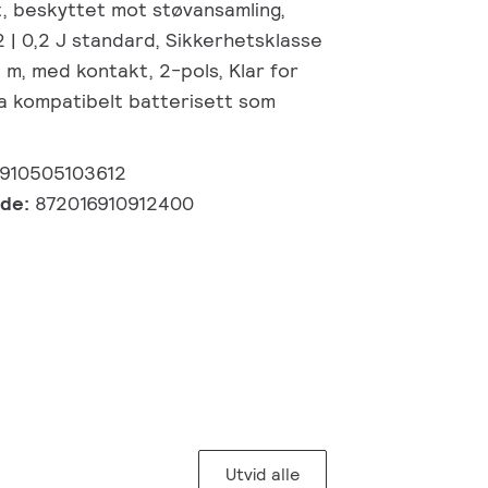
, beskyttet mot støvansamling,
2 | 0,2 J standard, Sikkerhetsklasse
15 m, med kontakt, 2-pols, Klar for
ia kompatibelt batterisett som
910505103612
kode:
872016910912400
Utvid alle