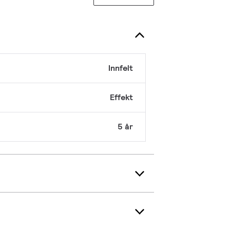
Innfelt
Effekt
5 år