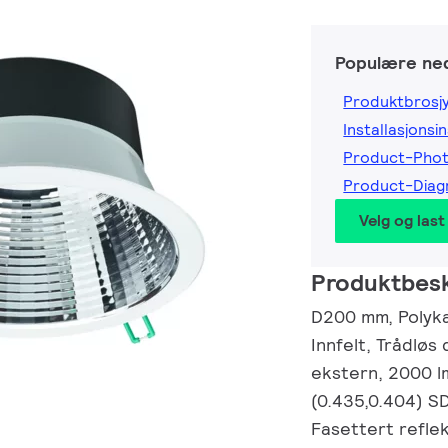
Populære ned
Produktbrosj
Installasjonsi
Product-Pho
Product-Dia
Velg og last
Produktbesk
D200 mm, Polyka
Innfelt, Trådløs
ekstern, 2000 lm
(0.435,0.404) S
Fasettert reflek