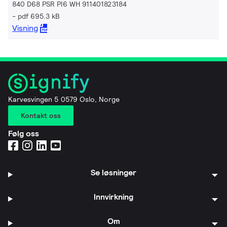
840 D68 PSR PI6 WH 911401823184
pdf 695.3 kB
Visning
Karvesvingen 5 0579 Oslo, Norge
Kontakt oss
Følg oss
Se løsninger
Innvirkning
Om