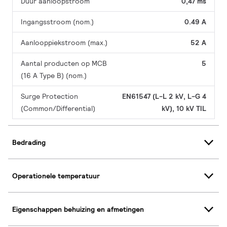
Duur aanloopstroom
0,47 ms
Ingangsstroom (nom.)
0.49 A
Aanlooppiekstroom (max.)
52 A
Aantal producten op MCB
5
(16 A Type B) (nom.)
Surge Protection
EN61547 (L-L 2 kV, L-G 4
(Common/Differential)
kV), 10 kV TIL
Bedrading
Operationele temperatuur
Eigenschappen behuizing en afmetingen