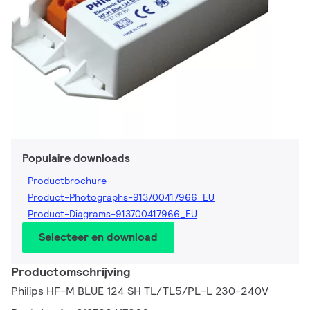
Populaire downloads
Productbrochure
Product-Photographs-913700417966_EU
Product-Diagrams-913700417966_EU
Selecteer en download
Productomschrijving
Philips HF-M BLUE 124 SH TL/TL5/PL-L 230-240V