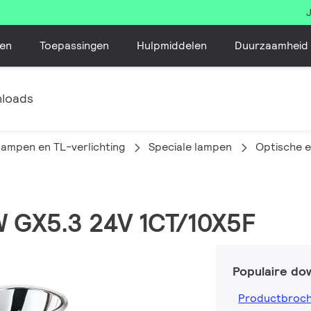
en
Toepassingen
Hulpmiddelen
Duurzaamheid
loads
lampen en TL-verlichting
Speciale lampen
Optische 
W GX5.3 24V 1CT/10X5F
Populaire do
Productbroc