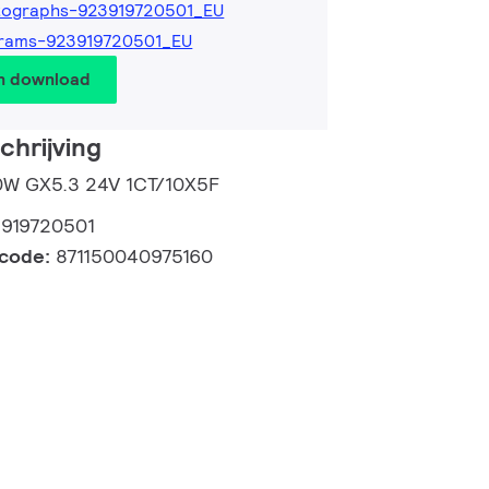
tographs-923919720501_EU
grams-923919720501_EU
en download
hrijving
50W GX5.3 24V 1CT/10X5F
919720501
lcode:
871150040975160