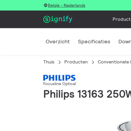
België - Nederlands
Product
Overzicht
Specificaties
Down
Thuis
Producten
Conventionele 
Focusline Optical
Philips 13163 250