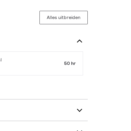
Alles uitbreiden
l
50 hr