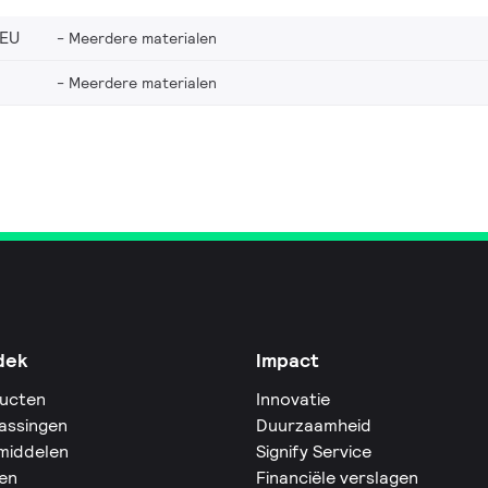
_EU
Meerdere materialen
Meerdere materialen
dek
Impact
ucten
Innovatie
assingen
Duurzaamheid
middelen
Signify Service
en
Financiële verslagen