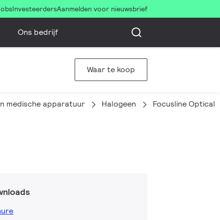
Jobs
Investeerders
Aanmelden voor nieuwsbrief
Ons bedrijf
Waar te koop
en medische apparatuur
Halogeen
Focusline Optical
wnloads
hure