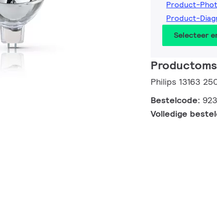
Product-Pho
Product-Dia
Selecteer 
Productomsc
Philips 13163 2
Bestelcode:
923
Volledige beste