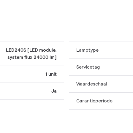
LED240S [LED module,
Lamptype
system flux 24000 lm]
Servicetag
1 unit
Waardeschaal
Ja
Garantieperiode