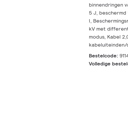
binnendringen va
5 J, beschermd 
I, Beschermings
kV met differen
modus, Kabel 2,
kabeluiteinden
Bestelcode:
911
Volledige beste