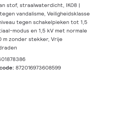
n stof, straalwaterdicht, IK08 |
tegen vandalisme, Veiligheidsklasse
niveau tegen schakelpieken tot 1,5
tiaal-modus en 1,5 kV met normale
0 m zonder stekker, Vrije
/draden
401878386
lcode:
872016973608599