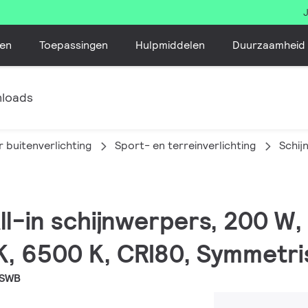
en
Toepassingen
Hulpmiddelen
Duurzaamheid
loads
 buitenverlichting
Sport- en terreinverlichting
Schij
All-in schijnwerpers, 200 W
K, 6500 K, CRI80, Symmetri
 SWB