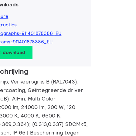
wnloads
hure
tructies
tographs-911401878386_EU
rams-911401878386_EU
en download
hrijving
rijs, Verkeersgrijs B (RAL7043),
ercoating, Geïntegreerde driver
B), All-in, Multi Color
000 lm, 24000 lm, 200 W, 120
 3000 K, 4000 K, 6500 K,
0.369,0.364); (0.313,0.337) SDCM<5,
sch, IP 65 | Bescherming tegen