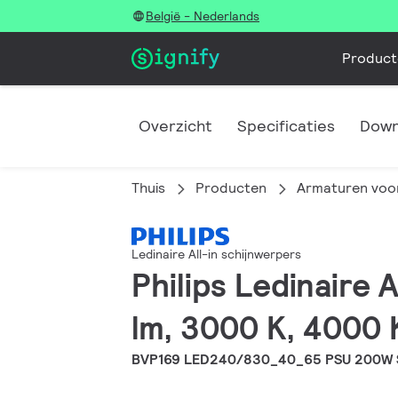
België - Nederlands
Product
Overzicht
Specificaties
Down
Thuis
Producten
Armaturen voor
Ledinaire All-in schijnwerpers
Philips Ledinaire 
lm, 3000 K, 4000 
BVP169 LED240/830_40_65 PSU 200W