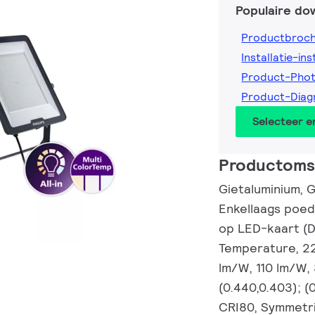
Populaire do
Productbroc
Installatie-ins
Product-Pho
Product-Diag
Selecteer 
Productomsc
Gietaluminium, G
Enkellaags poed
op LED-kaart (Do
Temperature, 22
lm/W, 110 lm/W,
(0.440,0.403); (
CRI80, Symmetri