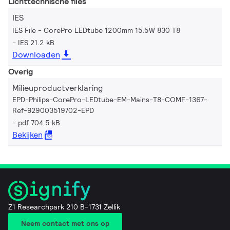
Lichttechnische files
IES
IES File - CorePro LEDtube 1200mm 15.5W 830 T8
IES 21.2 kB
Downloaden
Overig
Milieuproductverklaring
EPD-Philips-CorePro-LEDtube-EM-Mains-T8-COMF-1367-
Ref-929003519702-EPD
pdf 704.5 kB
Bekijken
Z1 Researchpark 210 B-1731 Zellik
Neem contact met ons op