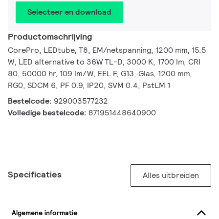
Selecteer en download
Productomschrijving
CorePro, LEDtube, T8, EM/netspanning, 1200 mm, 15.5
W, LED alternative to 36W TL-D, 3000 K, 1700 lm, CRI
80, 50000 hr, 109 lm/W, EEL F, G13, Glas, 1200 mm,
RG0, SDCM 6, PF 0.9, IP20, SVM 0.4, PstLM 1
Bestelcode:
929003577232
Volledige bestelcode:
871951448640900
Specificaties
Alles uitbreiden
Algemene informatie