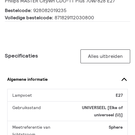
Philips MASTER CityWh CDO-TT Plus 70W/828 E27
Bestelcode:
928082019235
Volledige bestelcode:
871829112030800
Specificaties
Alles uitbreiden
Algemene informatie
Lampvoet
E27
Gebruiksstand
UNIVERSEEL [Elke of
universeel (U)]
Meetreferentie van
Sphere
lichtstroom