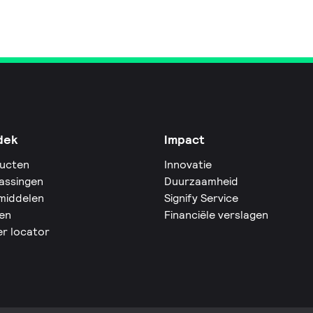
dek
Impact
ucten
Innovatie
assingen
Duurzaamheid
middelen
Signify Service
en
Financiële verslagen
er locator