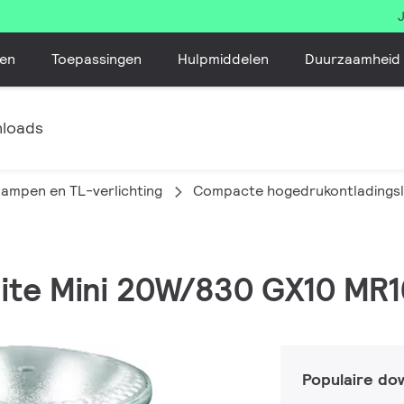
en
Toepassingen
Hulpmiddelen
Duurzaamheid
loads
lampen en TL-verlichting
Compacte hogedrukontladings
lite Mini 20W/830 GX10 MR
Populaire do