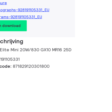
hure
ographs-928191105331_EU
rams-928191105331_EU
en download
hrijving
Elite Mini 20W/830 GX10 MR16 25D
191105331
lcode:
871829120301800