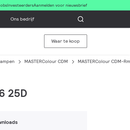
Jobs
Investeerders
Aanmelden voor nieuwsbrief
Ons bedrijf
Waar te koop
lampen
MASTERColour CDM
MASTERColour CDM-Rm E
16 25D
wnloads