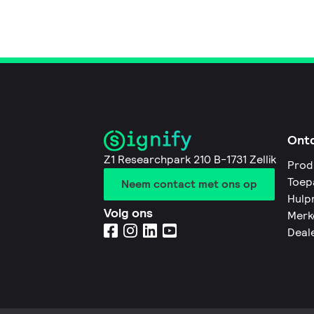
Ont
Z1 Researchpark 210 B-1731 Zellik
Prod
Toep
Neem contact met ons op
Hulp
Volg ons
Merk
Deal