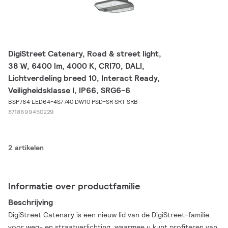
DigiStreet Catenary, Road & street light,
38 W, 6400 lm, 4000 K, CRI70, DALI,
Lichtverdeling breed 10, Interact Ready,
Veiligheidsklasse I, IP66, SRG6-6
BSP764 LED64-4S/740 DW10 PSD-SR SRT SRB
8718699450229
2 artikelen
Informatie over productfamilie
Beschrijving
DigiStreet Catenary is een nieuw lid van de DigiStreet-familie
voor weg- en straatverlichting, waarmee u kunt profiteren van