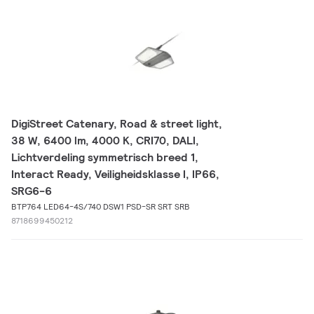
DigiStreet Catenary, Road & street light,
38 W, 6400 lm, 4000 K, CRI70, DALI,
Lichtverdeling symmetrisch breed 1,
Interact Ready, Veiligheidsklasse I, IP66,
SRG6-6
BTP764 LED64-4S/740 DSW1 PSD-SR SRT SRB
8718699450212