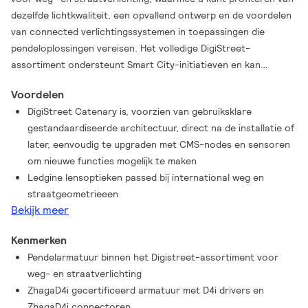
dezelfde lichtkwaliteit, een opvallend ontwerp en de voordelen
van connected verlichtingssystemen in toepassingen die
pendeloplossingen vereisen. Het volledige DigiStreet-
assortiment ondersteunt Smart City-initiatieven en kan
worden uitgerust met twee Sensor Ready connectoren zodat
Voordelen
jouw stad kan aanhaken bij bestaande en toekomstige
DigiStreet Catenary is, voorzien van gebruiksklare
bedieningsmogelijkheden, sensoren en toepassingen zoals het
gestandaardiseerde architectuur, direct na de installatie of
CityTouch-systeem voor verlichtingsbeheer op afstand.
later, eenvoudig te upgraden met CMS-nodes en sensoren
Daarnaast kan elke armatuur geïdentificeerd worden met een
om nieuwe functies mogelijk te maken
unieke code en via een app direct toegang krijgen tot de
Ledgine lensoptieken passed bij international weg en
armatuurconfiguratie, wat bewerkingen voor onderhoud en
straatgeometrieeen
programmering vereenvoudigt, in welke fase van de levensduur
Bekijk meer
een armatuur ook verkeert. Meer informatie?
http://www.lighting..com/main/products/digistreet#system_re
Kenmerken
ady__designed_for_smart_cities
Pendelarmatuur binnen het Digistreet-assortiment voor
weg- en straatverlichting
ZhagaD4i gecertificeerd armatuur met D4i drivers en
ZhagaD4i connectoren