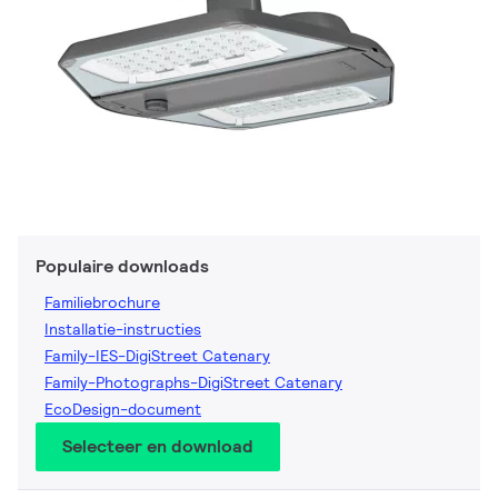
Populaire downloads
Familiebrochure
Installatie-instructies
Family-IES-DigiStreet Catenary
Family-Photographs-DigiStreet Catenary
EcoDesign-document
Selecteer en download