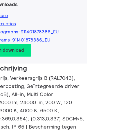
wnloads
hure
tructies
tographs-911401878386_EU
rams-911401878386_EU
en download
hrijving
rijs, Verkeersgrijs B (RAL7043),
ercoating, Geïntegreerde driver
B), All-in, Multi Color
000 lm, 24000 lm, 200 W, 120
 3000 K, 4000 K, 6500 K,
0.369,0.364); (0.313,0.337) SDCM<5,
sch, IP 65 | Bescherming tegen