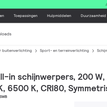
en
Toepassingen
Hulpmiddelen
Duurzaamheid
loads
 buitenverlichting
Sport- en terreinverlichting
Schij
All-in schijnwerpers, 200 W
K, 6500 K, CRI80, Symmetri
 SWB