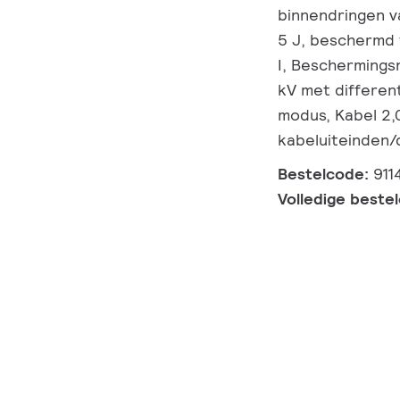
binnendringen va
5 J, beschermd 
I, Beschermings
kV met differen
modus, Kabel 2,
kabeluiteinden
Bestelcode:
911
Volledige beste