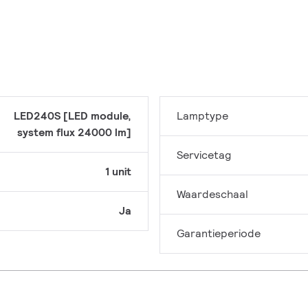
LED240S [LED module,
Lamptype
system flux 24000 lm]
Servicetag
1 unit
Waardeschaal
Ja
Garantieperiode