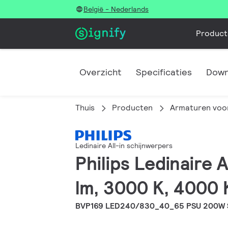
België - Nederlands
Product
Overzicht
Specificaties
Down
Thuis
Producten
Armaturen voor
Ledinaire All-in schijnwerpers
Philips Ledinaire 
lm, 3000 K, 4000 
BVP169 LED240/830_40_65 PSU 200W