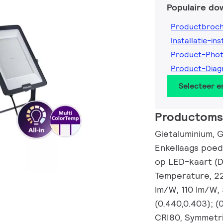
Populaire do
Productbroc
Installatie-ins
Product-Pho
Product-Diag
Selecteer 
Productomsc
Gietaluminium, G
Enkellaags poed
op LED-kaart (Do
Temperature, 22
lm/W, 110 lm/W,
(0.440,0.403); (
CRI80, Symmetri