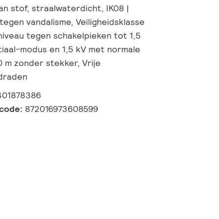
n stof, straalwaterdicht, IK08 |
tegen vandalisme, Veiligheidsklasse
niveau tegen schakelpieken tot 1,5
tiaal-modus en 1,5 kV met normale
0 m zonder stekker, Vrije
/draden
401878386
lcode:
872016973608599