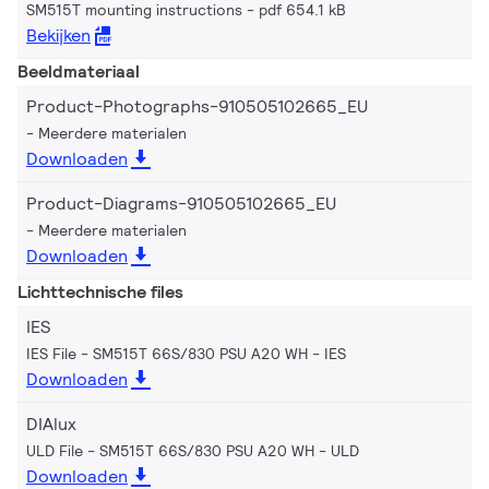
SM515T mounting instructions
pdf 654.1 kB
Bekijken
Beeldmateriaal
Product-Photographs-910505102665_EU
Meerdere materialen
Downloaden
Product-Diagrams-910505102665_EU
Meerdere materialen
Downloaden
Lichttechnische files
IES
IES File - SM515T 66S/830 PSU A20 WH
IES
Downloaden
DIAlux
ULD File - SM515T 66S/830 PSU A20 WH
ULD
Downloaden