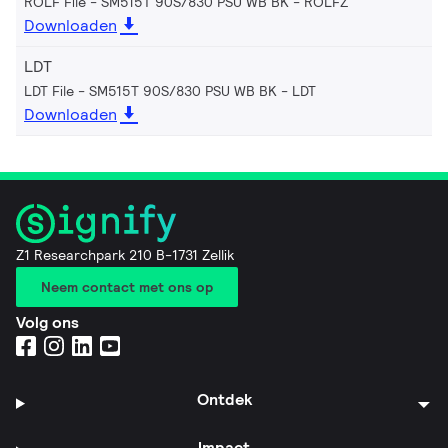
ROLF File - SM515T 90S/830 PSU WB BK
ROLFZ
Downloaden
LDT
LDT File - SM515T 90S/830 PSU WB BK
LDT
Downloaden
Z1 Researchpark 210 B-1731 Zellik
Neem contact met ons op
Volg ons
Ontdek
Impact