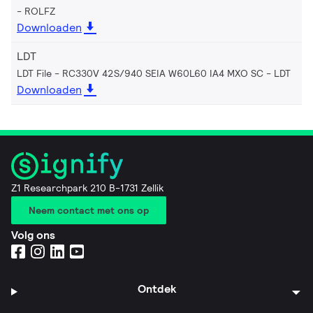
ROLFZ
Downloaden
LDT
LDT File - RC330V 42S/940 SEIA W60L60 IA4 MXO SC
LDT
Downloaden
Z1 Researchpark 210 B-1731 Zellik
Neem contact met ons op
Volg ons
Ontdek