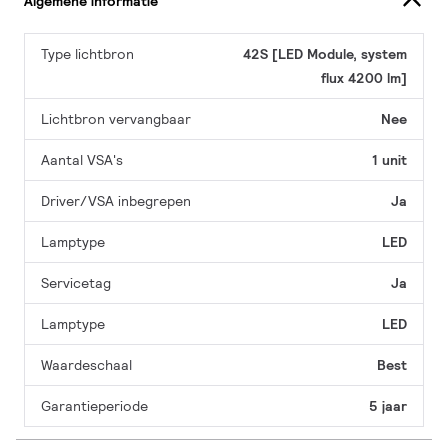
Algemene informatie
Type lichtbron
42S [LED Module, system
flux 4200 lm]
Lichtbron vervangbaar
Nee
Aantal VSA's
1 unit
Driver/VSA inbegrepen
Ja
Lamptype
LED
Servicetag
Ja
Lamptype
LED
Waardeschaal
Best
Garantieperiode
5 jaar