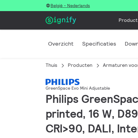
België - Nederlands
Product
Overzicht
Specificaties
Down
Thuis
Producten
Armaturen voor
GreenSpace Evo Mini Adjustable
Philips GreenSpac
printed, 16 W, D8
CRI>90, DALI, Int