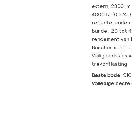
extern, 2300 lm
4000 K, (0.374,
reflecterende m
bundel, 20 tot 
rendement van P
Bescherming tege
Veiligheidsklass
trekontlasting
Bestelcode:
91
Volledige beste