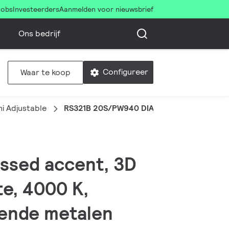
Jobs
Investeerders
Aanmelden voor nieuwsbrief
Ons bedrijf
Configureer
Waar te koop
i Adjustable
RS321B 20S/PW940 DIA-E HMB WH
essed accent, 3D
e, 4000 K,
rende metalen