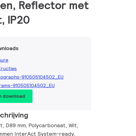
den, Reflector met
, IP20
wnloads
hure
tructies
tographs-910505104502_EU
grams-910505104502_EU
en download
hrijving
, D89 mm, Polycarbonaat, Wit,
immen InterAct System-ready,