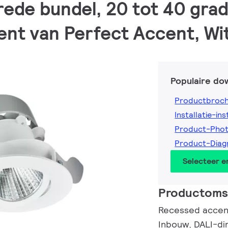
brede bundel, 20 tot 40 gra
t van Perfect Accent, Wit
Populaire do
Productbroc
Installatie-ins
Product-Pho
Product-Dia
Selecteer 
Productomsc
Recessed accent
Inbouw, DALI-d