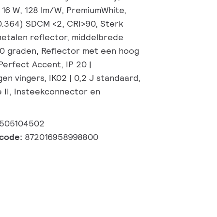
, 16 W, 128 lm/W, PremiumWhite,
 0.364) SDCM <2, CRI>90, Sterk
etalen reflector, middelbrede
40 graden, Reflector met een hoog
erfect Accent, IP 20 |
n vingers, IK02 | 0,2 J standaard,
e II, Insteekconnector en
0505104502
lcode:
872016958998800