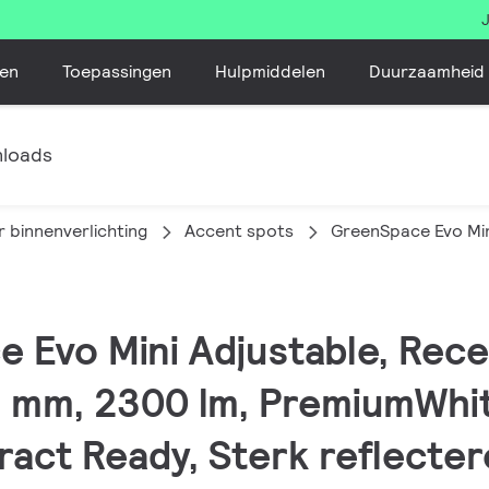
en
Toepassingen
Hulpmiddelen
Duurzaamheid
loads
 binnenverlichting
Accent spots
GreenSpace Evo Min
e Evo Mini Adjustable, Rec
9 mm, 2300 lm, PremiumWhit
eract Ready, Sterk reflecte