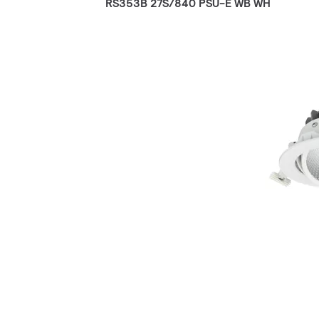
RS353B 27S/840 PSU-E WB WH