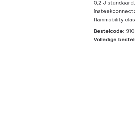
0,2 J standaard, 
insteekconnector
flammability cla
Bestelcode:
910
Volledige beste