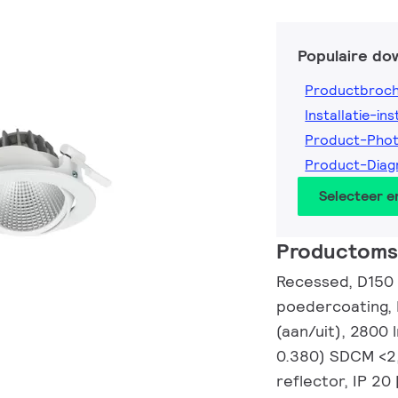
Populaire do
Productbroc
Installatie-ins
Product-Pho
Product-Dia
Selecteer 
Productomsc
Recessed, D150 
poedercoating, 
(aan/uit), 2800 
0.380) SDCM <2
reflector, IP 20