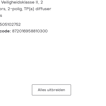
Veiligheidsklasse II, 2
s, 2-polig, TP(a) diffuser
ss
505102752
lcode:
872016958810300
Alles uitbreiden