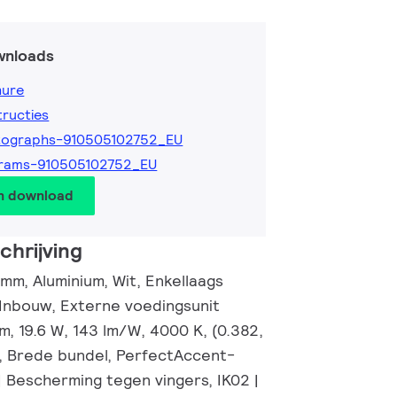
wnloads
hure
tructies
tographs-910505102752_EU
grams-910505102752_EU
en download
hrijving
mm, Aluminium, Wit, Enkellaags
Inbouw, Externe voedingsunit
lm, 19.6 W, 143 lm/W, 4000 K, (0.382,
, Brede bundel, PerfectAccent-
 | Bescherming tegen vingers, IK02 |