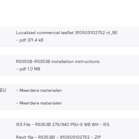
Localized commercial leaflet 910505102752 nl_BE
pdf 371.4 kB
RS350B-RS353B installation instructions
pdf 1.0 MB
_EU
Meerdere materialen
Meerdere materialen
IES File - RS353B 27S/840 PSU-E WB WH
IES
Revit file - RS353BI - 910505102752
ZIP