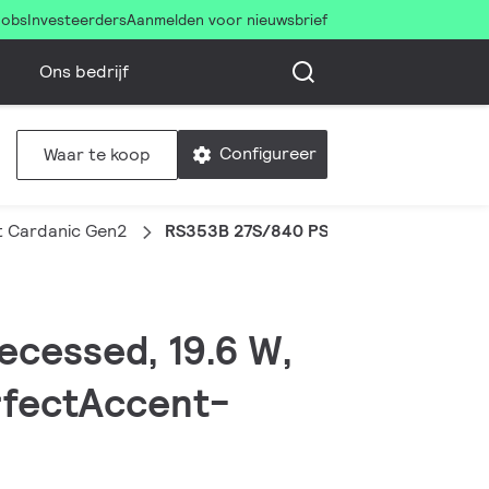
Jobs
Investeerders
Aanmelden voor nieuwsbrief
Ons bedrijf
Configureer
Waar te koop
 Cardanic Gen2
RS353B 27S/840 PSU-E WB WH
ecessed, 19.6 W,
rfectAccent-