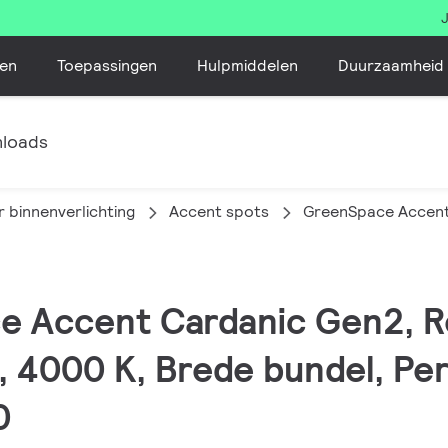
en
Toepassingen
Hulpmiddelen
Duurzaamheid
loads
 binnenverlichting
Accent spots
GreenSpace Accent
e Accent Cardanic Gen2, R
, 4000 K, Brede bundel, Pe
0