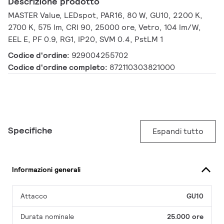
Descrizione prodotto
MASTER Value, LEDspot, PAR16, 80 W, GU10, 2200 K,
2700 K, 575 lm, CRI 90, 25000 ore, Vetro, 104 lm/W,
EEL E, PF 0.9, RG1, IP20, SVM 0.4, PstLM 1
Codice d'ordine:
929004255702
Codice d'ordine completo:
872110303821000
Specifiche
Espandi tutto
Informazioni generali
Attacco
GU10
Durata nominale
25.000 ore