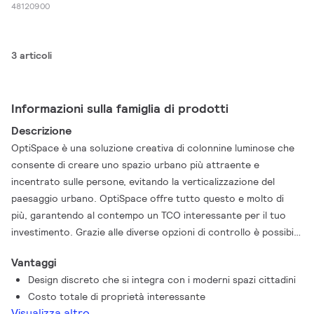
48120900
3 articoli
Informazioni sulla famiglia di prodotti
Descrizione
OptiSpace è una soluzione creativa di colonnine luminose che
consente di creare uno spazio urbano più attraente e
incentrato sulle persone, evitando la verticalizzazione del
paesaggio urbano. OptiSpace offre tutto questo e molto di
più, garantendo al contempo un TCO interessante per il tuo
investimento. Grazie alle diverse opzioni di controllo è possibile
ridurre il consumo energetico e ridurre ulteriormente il TCO.
Vantaggi
Inoltre, grazie alle eccellenti e ottimizzate opzioni di
Design discreto che si integra con i moderni spazi cittadini
distribuzione della luce, è possibile massimizzare la spaziatura
Costo totale di proprietà interessante
tra le colonnine luminose, riducendo così al minimo il numero di
Visualizza altro