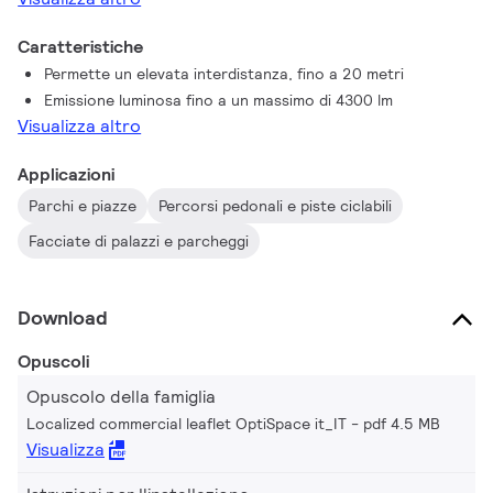
punti luce da installare. Per adattarsi a diversi schemi di design,
OptiSpace è disponibile anche in diversi colori: il colore
Caratteristiche
standard è Ultra Dark Grey, ma altri colori sono disponibili su
Permette un elevata interdistanza, fino a 20 metri
richiesta.
Emissione luminosa fino a un massimo di 4300 lm
Visualizza altro
Applicazioni
Parchi e piazze
Percorsi pedonali e piste ciclabili
Facciate di palazzi e parcheggi
Download
Opuscoli
Opuscolo della famiglia
Localized commercial leaflet OptiSpace it_IT
pdf 4.5 MB
Visualizza