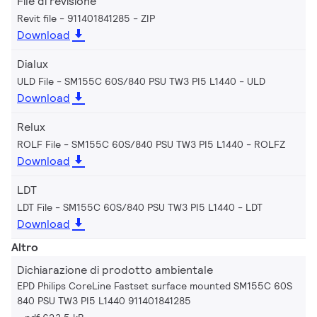
File di revisione
Revit file - 911401841285
ZIP
Download
Dialux
ULD File - SM155C 60S/840 PSU TW3 PI5 L1440
ULD
Download
Relux
ROLF File - SM155C 60S/840 PSU TW3 PI5 L1440
ROLFZ
Download
LDT
LDT File - SM155C 60S/840 PSU TW3 PI5 L1440
LDT
Download
Altro
Dichiarazione di prodotto ambientale
EPD Philips CoreLine Fastset surface mounted SM155C 60S
840 PSU TW3 PI5 L1440 911401841285