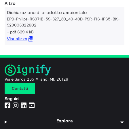
Altro
Dichiarazione di prodotto ambientale
EPD-Philips-RS071B-5S-827_30_40-40D-PSR-PI6-IP65-BK-
929003322602
pdf 629.4 kB
Visualizza
Viale Sarca 235 Milano, MI, 20126
Contatti
Seguici
Esplora