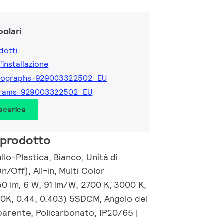
olari
dotti
l'installazione
tographs-929003322502_EU
grams-929003322502_EU
 scarica
 prodotto
llo-Plastica, Bianco, Unità di
n/Off), All-in, Multi Color
0 lm, 6 W, 91 lm/W, 2700 K, 3000 K,
0K, 0.44, 0.403) 5SDCM, Angolo del
parente, Policarbonato, IP20/65 |