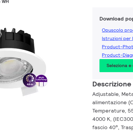
5 WH
Download pop
Opuscolo pro
Istruzioni per 
Product-Pho
Product-Dia
Seleziona e
Descrizione
Adjustable, Meta
alimentazione (O
Temperature, 55
4000 K, (IEC300
fascio 40°, Tras