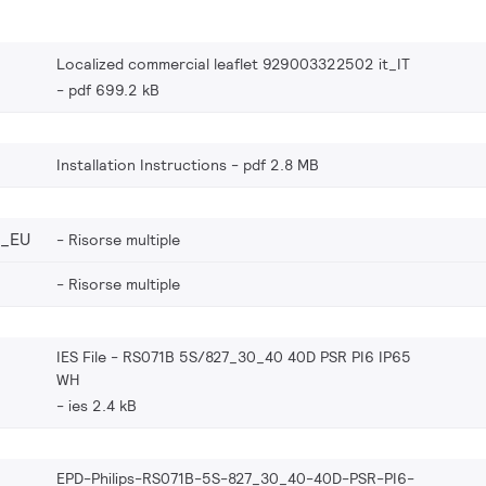
Localized commercial leaflet 929003322502 it_IT
pdf 699.2 kB
Installation Instructions
pdf 2.8 MB
2_EU
Risorse multiple
Risorse multiple
IES File - RS071B 5S/827_30_40 40D PSR PI6 IP65
WH
ies 2.4 kB
EPD-Philips-RS071B-5S-827_30_40-40D-PSR-PI6-