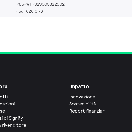
IP65-WH-929003322502
pdf 626.3 kB
ora
Impatto
otti
Innovazione
cazioni
Sostenibilità
rse
Report finanziari
zi di Signify
 rivenditore