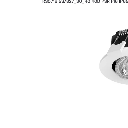
RS071B 5S/827_30_40 40D PSR PI6 IP6