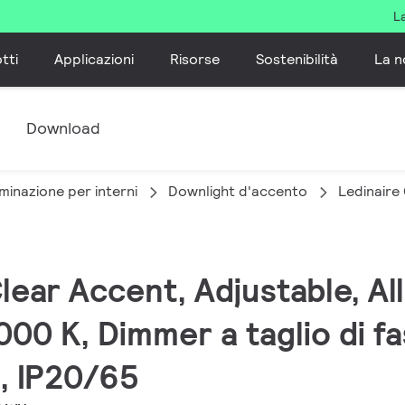
L
tti
Applicazioni
Risorse
Sostenibilità
La n
e
Download
minazione per interni
Downlight d'accento
Ledinaire
Clear Accent, Adjustable, All
00 K, Dimmer a taglio di fa
o, IP20/65