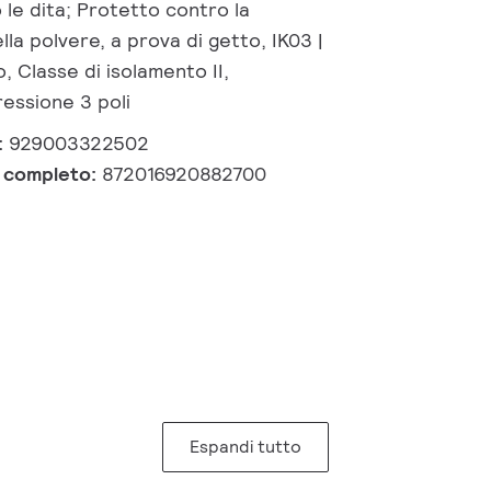
le dita; Protetto contro la
la polvere, a prova di getto, IK03 |
o, Classe di isolamento II,
essione 3 poli
:
929003322502
e completo:
872016920882700
Espandi tutto