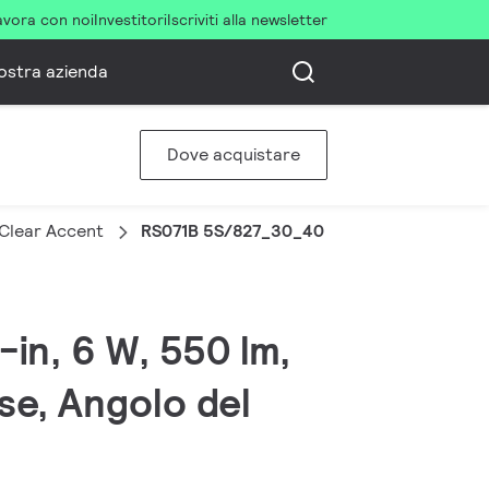
avora con noi
Investitori
Iscriviti alla newsletter
ostra azienda
Dove acquistare
 Clear Accent
RS071B 5S/827_30_40 40D PSR PI6 IP65 
-in, 6 W, 550 lm,
se, Angolo del