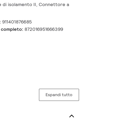
 di isolamento II, Connettore a
:
911401876685
e completo:
872016951666399
Espandi tutto