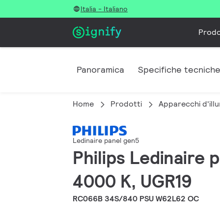
Italia - Italiano
Prodo
Panoramica
Specifiche tecnich
Home
Prodotti
Apparecchi d'illu
Ledinaire panel gen5
Philips Ledinaire
4000 K, UGR19
RC066B 34S/840 PSU W62L62 OC