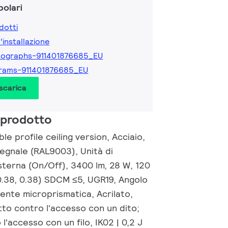
olari
dotti
l'installazione
tographs-911401876685_EU
rams-911401876685_EU
 scarica
 prodotto
le profile ceiling version, Acciaio,
segnale (RAL9003), Unità di
sterna (On/Off), 3400 lm, 28 W, 120
0.38, 0.38) SDCM ≤5, UGR19, Angolo
Lente microprismatica, Acrilato,
tto contro l'accesso con un dito;
l'accesso con un filo, IK02 | 0,2 J