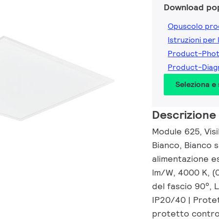
Download pop
Opuscolo pro
Istruzioni per 
Product-Pho
Product-Diag
Seleziona e
Descrizione
Module 625, Visib
Bianco, Bianco 
alimentazione e
lm/W, 4000 K, (
del fascio 90°, 
IP20/40 | Prote
protetto contro 