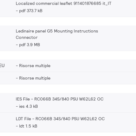
Localized commercial leaflet 911401876685 it_IT
pdf 373.7 kB
Ledinaire panel G5 Mounting Instructions
Connector
pdf 3.9 MB
EU
Risorse multiple
Risorse multiple
IES File - RC066B 34S/840 PSU W62L62 OC
ies 4.3 kB
LDT File - RC066B 34S/840 PSU W62L62 OC
ldt 1.5 kB