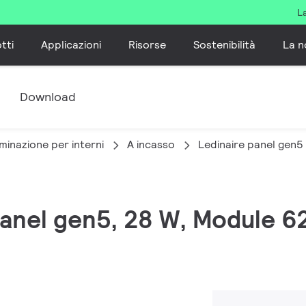
L
tti
Applicazioni
Risorse
Sostenibilità
La n
e
Download
minazione per interni
A incasso
Ledinaire panel gen5
 panel gen5, 28 W, Module 6