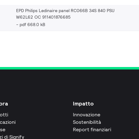
EPD Philips Ledinaire panel RC066B 34S 840 PSU
W62L62 OC 911401876685
pdf 668.0 kB
ora
Impatto
otti
Innovazione
cazioni
Sostenibilità
rse
Report finanziari
zi di Signify