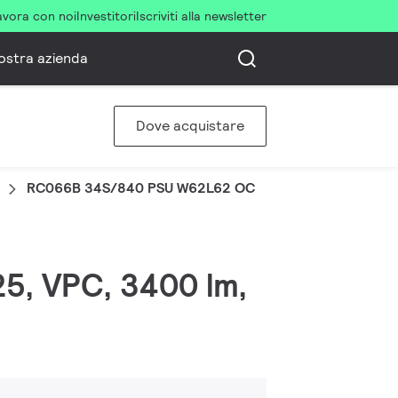
avora con noi
Investitori
Iscriviti alla newsletter
ostra azienda
Dove acquistare
RC066B 34S/840 PSU W62L62 OC
25, VPC, 3400 lm,