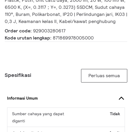
Plastik, Putih, Unit catu daya, 2000 lm, 20 W, 100 lm/W,
6500 K, (X=, 0.3117；Y=, 0.3273) 5SDCM, Sudut cahaya
110°, Buram, Polikarbonat, IP20 | Perlindungan jari, IK03 |
0,3 J, Keamanan kelas II, Kabel/kawat penghubung
Order code:
929003280617
Kode urutan lengkap:
871869978005000
Spesifikasi
Perluas semua
Informasi Umum
Sumber cahaya yang dapat
Tidak
diganti