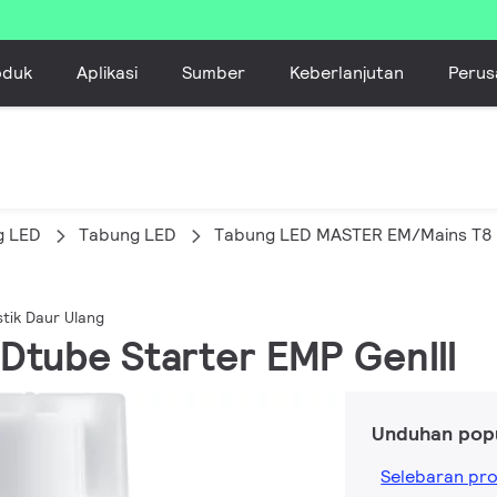
oduk
Aplikasi
Sumber
Keberlanjutan
Perus
g LED
Tabung LED
Tabung LED MASTER EM/Mains T8 d
tik Daur Ulang
Dtube Starter EMP GenIII
Unduhan pop
Selebaran pr