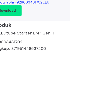
tographs-929003481702_EU
 download
roduk
LEDtube Starter EMP GenIII
9003481702
ngkap:
871951448537200