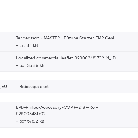
Tender text - MASTER LEDtube Starter EMP GenIII
txt 3.1 kB
Localized commercial leaflet 929003481702 id_ID
pdf 353.9 kB
_EU
Beberapa aset
EPD-Philips-Accessory-COMF-2167-Ref-
929003481702
pdf 578.2 kB