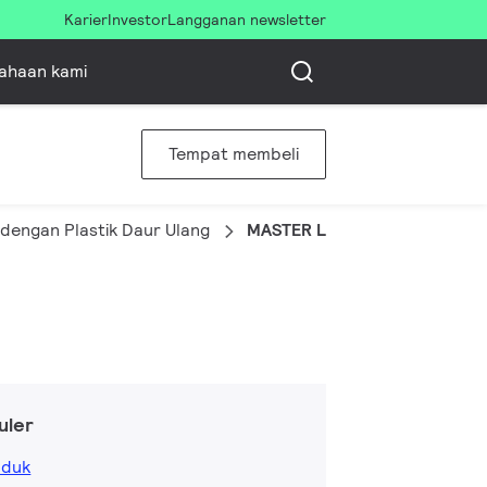
Karier
Investor
Langganan newsletter
ahaan kami
Tempat membeli
engan Plastik Daur Ulang
MASTER LEDtube Starter EMP 
uler
oduk