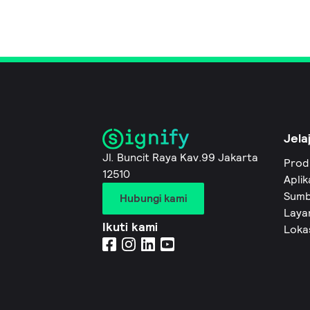
Jela
Jl. Buncit Raya Kav.99 Jakarta
Prod
12510
Aplik
Sumb
Hubungi kami
Layan
Ikuti kami
Loka