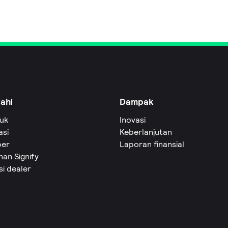
jahi
Dampak
uk
Inovasi
asi
Keberlanjutan
er
Laporan finansial
an Signify
si dealer