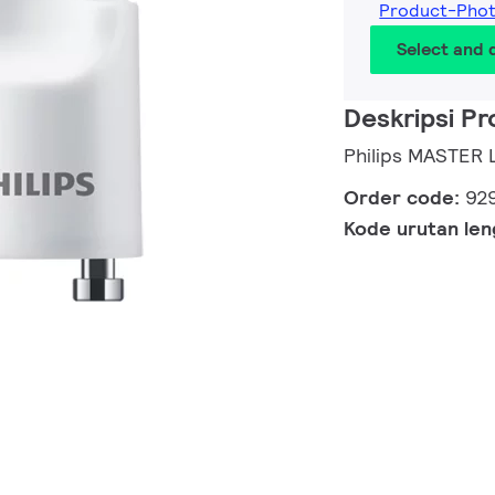
Product-Pho
Select and
Deskripsi P
Philips MASTER 
Order code:
92
Kode urutan le