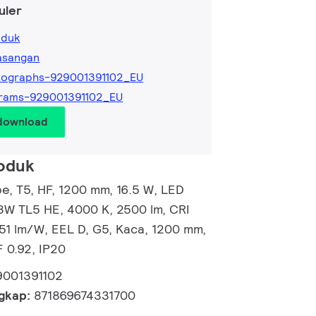
uler
oduk
asangan
tographs-929001391102_EU
rams-929001391102_EU
 download
roduk
, T5, HF, 1200 mm, 16.5 W, LED
28W TL5 HE, 4000 K, 2500 lm, CRI
151 lm/W, EEL D, G5, Kaca, 1200 mm,
 0.92, IP20
9001391102
ngkap:
871869674331700