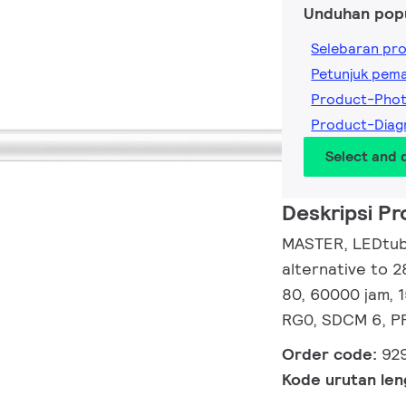
Unduhan pop
Selebaran pr
Petunjuk pem
Product-Pho
Product-Diag
Select and
Deskripsi P
MASTER, LEDtube
alternative to 
80, 60000 jam, 
RG0, SDCM 6, PF
Order code:
92
Kode urutan le