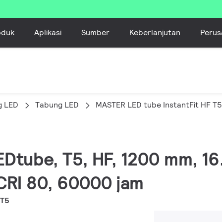
oduk
Aplikasi
Sumber
Keberlanjutan
Perus
g LED
Tabung LED
MASTER LED tube InstantFit HF T5
EDtube, T5, HF, 1200 mm, 1
CRI 80, 60000 jam
 T5