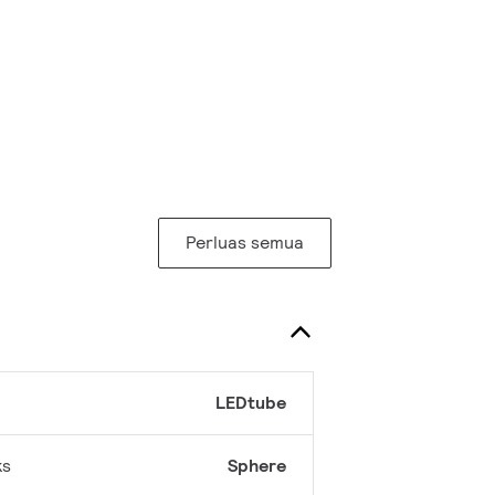
Perluas semua
LEDtube
ks
Sphere