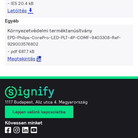
IES 20.4 kB
Letöltés
Egyéb
Környezetvédelmi terméktanúsítvány
EPD-Philips-CorePro-LED-PLT-4P-COMF-9403308-Ref-
929003576802
pdf 687.7 kB
Megtekintés
1117 Budapest, Aliz utca 4. Magyarország
Lépjen velünk kapcsolatba
Kövessen minket