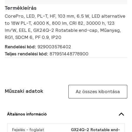
Termékleírás
CorePro, LED, PL-T, HF, 103 mm, 6.5 W, LED alternative
to 18W PL-T, 4000 K, 800 lm, CRI 82, 30000 h, 123
lm/W, EEL E, GX24Q-2 Rotatable end-cap, Műanyag,
RG1, SDCM 6, PF 0.9, IP20
Rendelési kód:
929003576402
Teljes rendelési kód:
871951448778900
Műszaki adatok
Az összes kibontása
Általános információ
Fejelés - foglalat
GX24Q-2 Rotatable end-