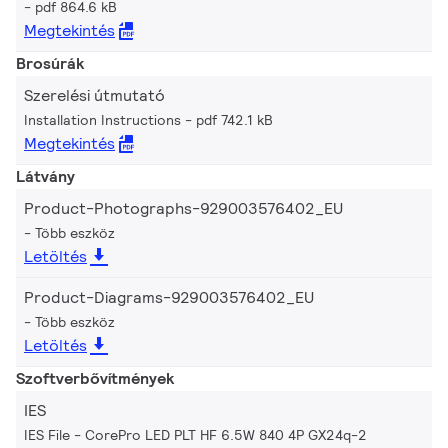
pdf 864.6 kB
Megtekintés
Brosúrák
Szerelési útmutató
Installation Instructions
pdf 742.1 kB
Megtekintés
Látvány
Product-Photographs-929003576402_EU
Több eszköz
Letöltés
Product-Diagrams-929003576402_EU
Több eszköz
Letöltés
Szoftverbővítmények
IES
IES File - CorePro LED PLT HF 6.5W 840 4P GX24q-2