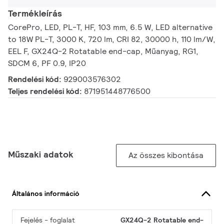
Termékleírás
CorePro, LED, PL-T, HF, 103 mm, 6.5 W, LED alternative
to 18W PL-T, 3000 K, 720 lm, CRI 82, 30000 h, 110 lm/W,
EEL F, GX24Q-2 Rotatable end-cap, Műanyag, RG1,
SDCM 6, PF 0.9, IP20
Rendelési kód:
929003576302
Teljes rendelési kód:
871951448776500
Műszaki adatok
Az összes kibontása
Általános információ
Fejelés - foglalat
GX24Q-2 Rotatable end-