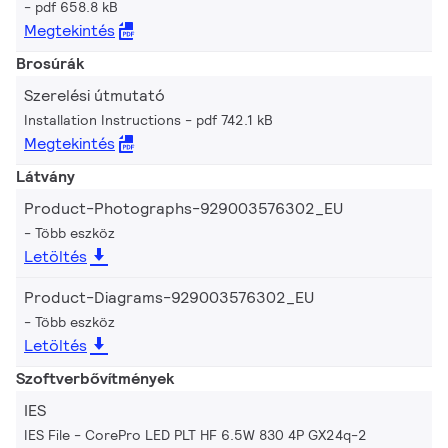
pdf 658.8 kB
Megtekintés
Brosúrák
Szerelési útmutató
Installation Instructions
pdf 742.1 kB
Megtekintés
Látvány
Product-Photographs-929003576302_EU
Több eszköz
Letöltés
Product-Diagrams-929003576302_EU
Több eszköz
Letöltés
Szoftverbővítmények
IES
IES File - CorePro LED PLT HF 6.5W 830 4P GX24q-2