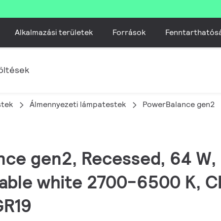
Alkalmazási területek
Források
Fenntarthatós
öltések
stek
Álmennyezeti lámpatestek​
PowerBalance gen2
ance gen2, Recessed, 64 W
able white 2700-6500 K, CR
GR19