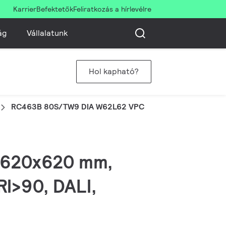
Karrier
Befektetők
Feliratkozás a hírlevélre
ág
Vállalatunk
Hol kapható?
RC463B 80S/TW9 DIA W62L62 VPC
, 620x620 mm,
I>90, DALI,