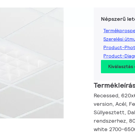
Népszerű let
Termékprospe
Szerelési útm
Product-Pho
Product-Dia
Kiválasztás 
Termékleírá
Recessed, 620x62
version, Acél, F
Süllyesztett, Da
rendszerhez, 80
white 2700-6500