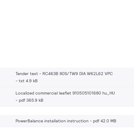
Tender text - RC463B 80S/TW9 DIA W62L62 VPC
txt 4.9 kB
Localized commercial leaflet 910505101680 hu_HU
pdf 365.9 kB
PowerBalance installation instruction
pdf 42.0 MB