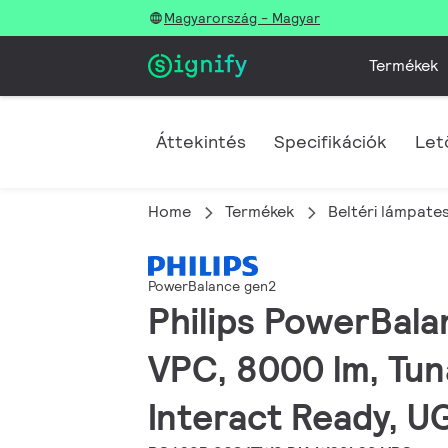
Magyarország - Magyar
Termékek
Áttekintés
Specifikációk
Let
Home
Termékek
Beltéri lámpate
PowerBalance gen2
Philips PowerBal
VPC, 8000 lm, Tun
Interact Ready, U