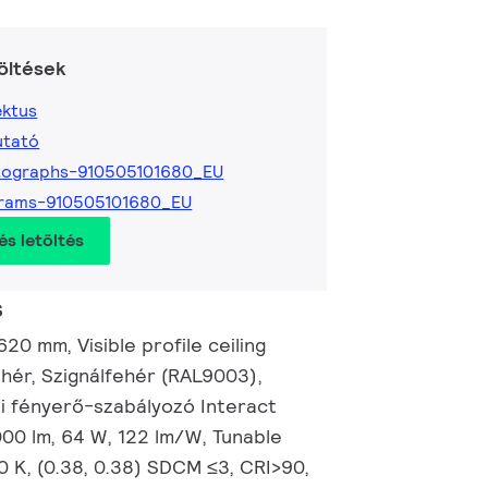
öltések
ktus
utató
tographs-910505101680_EU
grams-910505101680_EU
és letöltés
s
0 mm, Visible profile ceiling
ehér, Szignálfehér (RAL9003),
li fényerő-szabályozó Interact
00 lm, 64 W, 122 lm/W, Tunable
 K, (0.38, 0.38) SDCM ≤3, CRI>90,