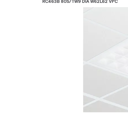
RC463B 80S/TW9 DIA W62L62 VPC