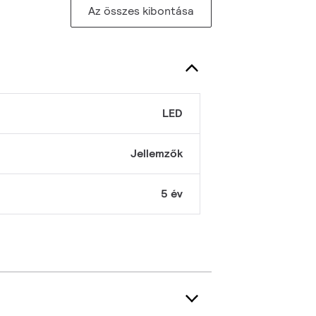
Az összes kibontása
LED
Jellemzők
5 év