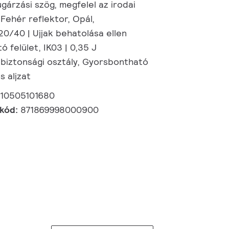
gárzási szög, megfelel az irodai
Fehér reflektor, Opál,
20/40 | Ujjak behatolása ellen
ó felület, IK03 | 0,35 J
 biztonsági osztály, Gyorsbontható
s aljzat
910505101680
 kód:
871869998000900