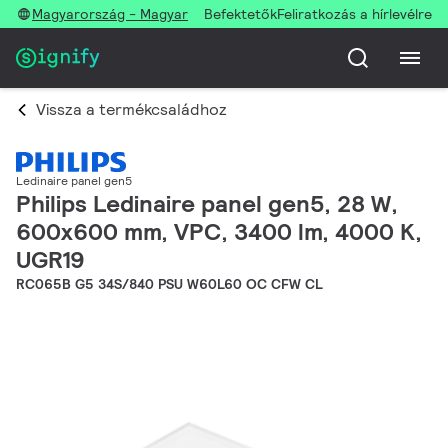
Magyarország - Magyar
Befektetők
Feliratkozás a hírlevélre
Vissza a termékcsaládhoz
Ledinaire panel gen5
Philips Ledinaire panel gen5, 28 W,
600x600 mm, VPC, 3400 lm, 4000 K,
UGR19
RC065B G5 34S/840 PSU W60L60 OC CFW CL