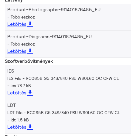
Product-Photographs-911401876485_EU
Több eszköz
Letöltés
Product-Diagrams-911401876485_EU
Több eszköz
Letöltés
Szoftverbővítmények
IES
IES File - RC065B G5 34S/840 PSU W60L60 OC CFW CL
ies 78.7 kB
Letöltés
LDT
LDT File - RC065B G5 34S/840 PSU W60L60 OC CFW CL
ldt 1.5 kB
Letöltés