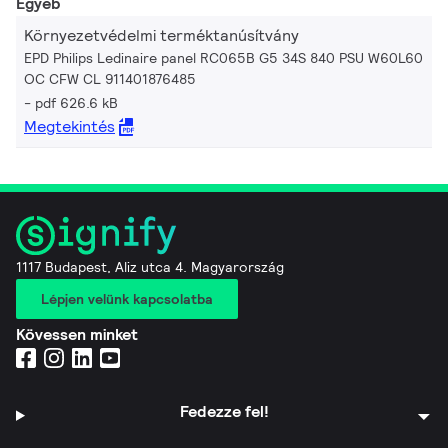
Egyéb
Környezetvédelmi terméktanúsítvány
EPD Philips Ledinaire panel RC065B G5 34S 840 PSU W60L60
OC CFW CL 911401876485
pdf 626.6 kB
Megtekintés
1117 Budapest, Aliz utca 4. Magyarország
Lépjen velünk kapcsolatba
Kövessen minket
Fedezze fel!