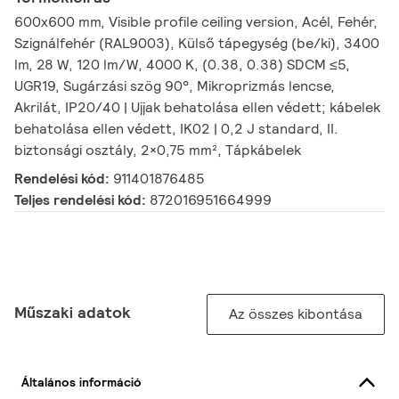
600x600 mm, Visible profile ceiling version, Acél, Fehér,
Szignálfehér (RAL9003), Külső tápegység (be/ki), 3400
lm, 28 W, 120 lm/W, 4000 K, (0.38, 0.38) SDCM ≤5,
UGR19, Sugárzási szög 90°, Mikroprizmás lencse,
Akrilát, IP20/40 | Ujjak behatolása ellen védett; kábelek
behatolása ellen védett, IK02 | 0,2 J standard, II.
biztonsági osztály, 2×0,75 mm², Tápkábelek
Rendelési kód:
911401876485
Teljes rendelési kód:
872016951664999
Műszaki adatok
Az összes kibontása
Általános információ