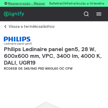
Magyarország - Magyar
Befektetők
Feliratkozás a hírlevélre
Vissza a termékcsaládhoz
Ledinaire panel gen5
Philips Ledinaire panel gen5, 28 W,
600x600 mm, VPC, 3400 lm, 4000 K,
DALI, UGR19
RC065B G5 34S/840 PSD W60L60 OC CFW