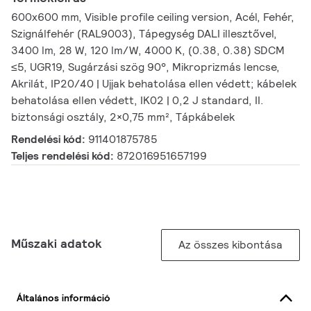
600x600 mm, Visible profile ceiling version, Acél, Fehér,
Szignálfehér (RAL9003), Tápegység DALI illesztővel,
3400 lm, 28 W, 120 lm/W, 4000 K, (0.38, 0.38) SDCM
≤5, UGR19, Sugárzási szög 90°, Mikroprizmás lencse,
Akrilát, IP20/40 | Ujjak behatolása ellen védett; kábelek
behatolása ellen védett, IK02 | 0,2 J standard, II.
biztonsági osztály, 2×0,75 mm², Tápkábelek
Rendelési kód:
911401875785
Teljes rendelési kód:
872016951657199
Műszaki adatok
Az összes kibontása
Általános információ