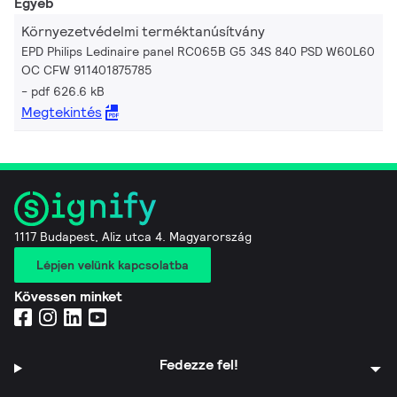
Egyéb
Környezetvédelmi terméktanúsítvány
EPD Philips Ledinaire panel RC065B G5 34S 840 PSD W60L60
OC CFW 911401875785
pdf 626.6 kB
Megtekintés
1117 Budapest, Aliz utca 4. Magyarország
Lépjen velünk kapcsolatba
Kövessen minket
Fedezze fel!