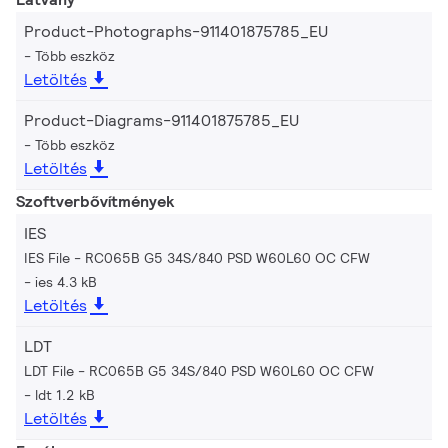
Product-Photographs-911401875785_EU
Több eszköz
Letöltés
Product-Diagrams-911401875785_EU
Több eszköz
Letöltés
Szoftverbővítmények
IES
IES File - RC065B G5 34S/840 PSD W60L60 OC CFW
ies 4.3 kB
Letöltés
LDT
LDT File - RC065B G5 34S/840 PSD W60L60 OC CFW
ldt 1.2 kB
Letöltés