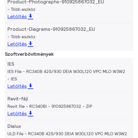
Product-Photographs-910925867032_EU
Több eszköz
Letöltés
Product-Diagrams-910925867032_EU
Több eszköz
Letöltés
Szoftverbővítmények
IES
IES File - RC340B 42S/930 DEIA W30L120 VPC MLO W3W2
IES
Letöltés
Revit-fájl
Revit file - RC340BI - 910925867032
ZIP
Letöltés
Dialux
ULD File - RC340B 42S/930 DEIA W30L120 VPC MLO W3W2