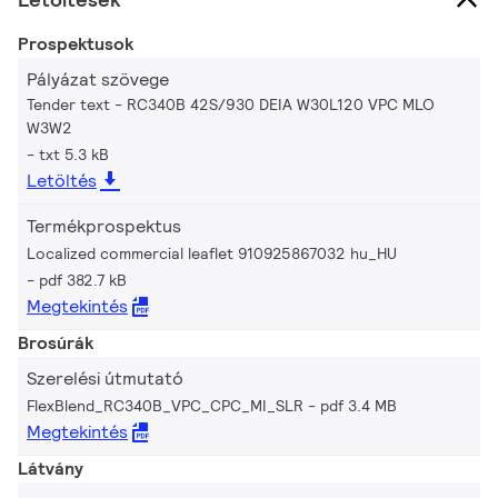
Prospektusok
Pályázat szövege
Tender text - RC340B 42S/930 DEIA W30L120 VPC MLO
W3W2
txt 5.3 kB
Letöltés
Termékprospektus
Localized commercial leaflet 910925867032 hu_HU
pdf 382.7 kB
Megtekintés
Brosúrák
Szerelési útmutató
FlexBlend_RC340B_VPC_CPC_MI_SLR
pdf 3.4 MB
Megtekintés
Látvány