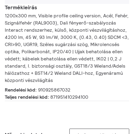
Termékleírás
1200x300 mm, Visible profile ceiling version, Acél, Fehér,
Szignálfehér (RAL9003), Dali fényerő-szabályozás
Interact rendszerhez, külső, központi vészvilágításhoz,
4200 lm, 45 W, 93 lm/W, 3000 K, (0.43, 0.40) SDCM <3,
CRI>90, UGR19, Széles sugárzási szög, Mikrolencsés
optika, Polikarbonát, IP20/40 | Ujjak behatolása ellen
védett; kábelek behatolása ellen védett, IK02 | 0,2 J
standard, I. biztonsági osztály, GST18/3 Wieland/Adels
hálózathoz + BST14/2 Wieland DALI-hoz, Egyenáramú
központi vészvilágítás
Rendelési kód:
910925867032
Teljes rendelési kód:
871951410294100