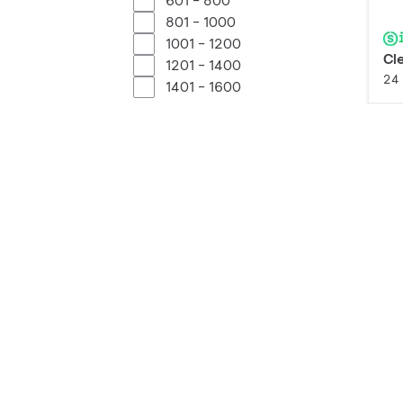
601 - 800
801 - 1000
1001 - 1200
Cl
1201 - 1400
24 
1401 - 1600
Afficher plus
CCT (K)
Pr
3000
4000
Indice IP
Di
IP66 | Totalement protégé
26 
contre la poussière/
Protection contre les jets