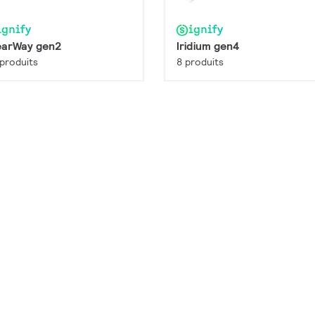
earWay gen2
Iridium gen4
produits
8 produits
Configurer
Configu
emium
Premium
giStreet
LumiStreet gen2
produits
8 produits