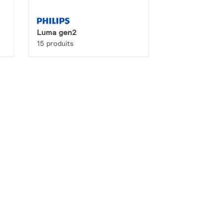
Luma gen2
15 produits
rer
Configurer
Premium
DigiStreet Caténaire
2 produits