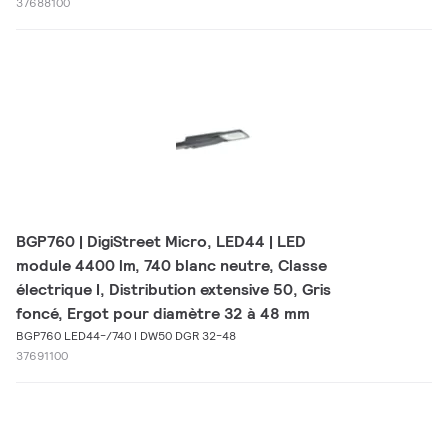
37688100
BGP760 | DigiStreet Micro, LED44 | LED
module 4400 lm, 740 blanc neutre, Classe
électrique I, Distribution extensive 50, Gris
foncé, Ergot pour diamètre 32 à 48 mm
BGP760 LED44-/740 I DW50 DGR 32-48
37691100