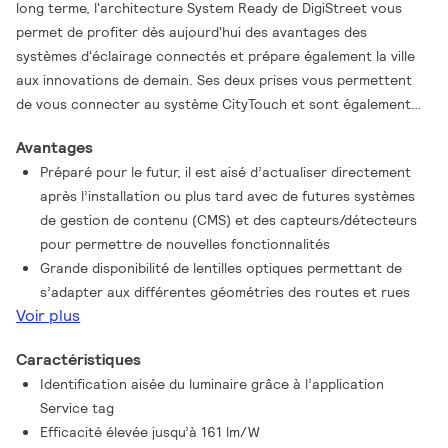
long terme, l'architecture System Ready de DigiStreet vous
permet de profiter dès aujourd'hui des avantages des
systèmes d'éclairage connectés et prépare également la ville
aux innovations de demain. Ses deux prises vous permettent
de vous connecter au système CityTouch et sont également
prêtes à vous connecter aux futures innovations de l’IdO. De
Avantages
plus, chaque luminaire individuel est identifié individuellement
Préparé pour le futur, il est aisé d’actualiser directement
grâce à l'application Service tag. Il suffit de scanner un
après l’installation ou plus tard avec de futures systèmes
code QR situé à l’intérieur de la porte du mât pour accéder
de gestion de contenu (CMS) et des capteurs/détecteurs
instantanément à la configuration du luminaire. Les opérations
pour permettre de nouvelles fonctionnalités
de maintenance et de programmation sont ainsi plus rapides et
Grande disponibilité de lentilles optiques permettant de
plus faciles, tout au long de la durée de vie du luminaire.
s’adapter aux différentes géométries des routes et rues
Digistreet est également équipé de recettes lumineuses qui
Voir plus
respectent l’écosystème des chauves-souris et préservent le
ciel nocturne.
Caractéristiques
Identification aisée du luminaire grâce à l’application
Service tag
Efficacité élevée jusqu’à 161 lm/W