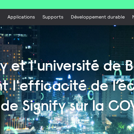
Applications
Supports
Développement durable
fy et l'université de 
t l'efficacité de l’é
de Signify sur la CO