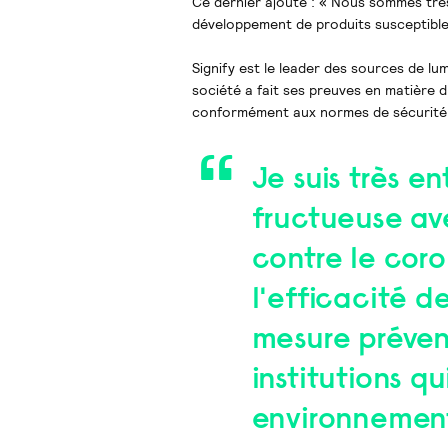
Ce dernier ajoute : « Nous sommes très
développement de produits susceptibles
Signify est le leader des sources de lu
société a fait ses preuves en matière d
conformément aux normes de sécurité l
Je suis très e
fructueuse ave
contre le coro
l'efficacité d
mesure prévent
institutions q
environnement