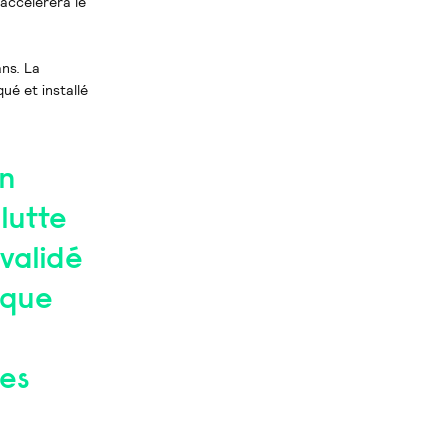
accélérera le
ans. La
ué et installé
on
lutte
 validé
 que
des