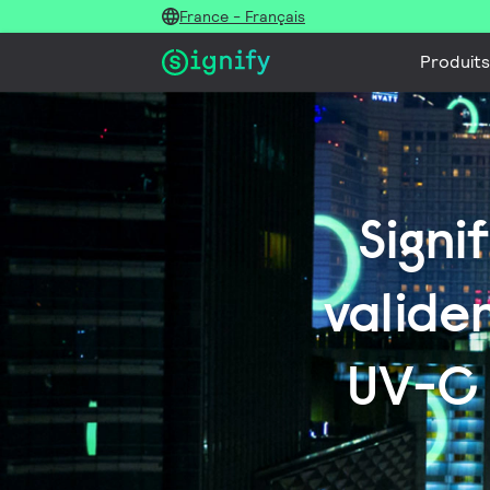
France - Français
Produits
Signi
validen
UV-C 