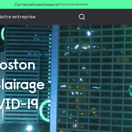
Carrières
Investisseurs
S’inscrire à la newsletter
Notre entreprise
Boston
clairage
VID-19