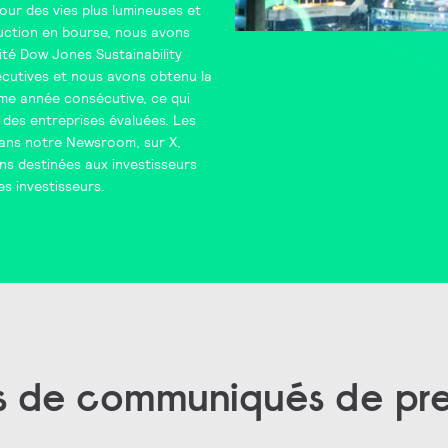
pour des vies plus lumineuses et
duction en bourse, nous avons
lité
Dow Jones Sustainability
cutives et nous avons obtenu la
me année consécutive, ce qui
des entreprises évaluées. Les
dans notre
Newsroom
, sur
X
,
ons destinées aux investisseurs
es investisseurs
.
s de communiqués de pr