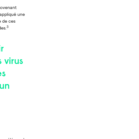
provenant
 appliqué une
e de ces
3
es.
r
 virus
es
cun