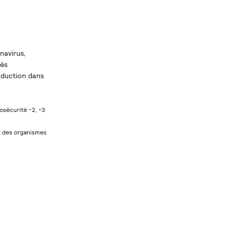
navirus,
tés
oduction dans
osécurité -2, -3
nt des organismes