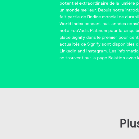
potentiel extraordinaire de la lumière 
un monde meilleur. Depuis notre intro
fait partie de l'indice mondial de durabi
World Index
pendant huit années consé
note
EcoVadis
Platinum pour la cinquiè
place Signify dans le
premier pour cent
actualités de Signify sont disponibles 
LinkedIn
and
Instagram
. Les informati
se trouvent sur la page
Relation avec l
Plu