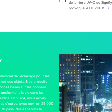
de lumière UV-C de Signify 
provoque le COVID-19
y
mondial de l'éclairage pour les
ternet des objets. Nos produits
rvices basés sur les données
ansforment la vie dans les
publics. En 2024, nous avons
iards d'euros, avec environ 29 000
70 pays. Nous libérons le