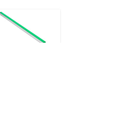
iBar
productos
scargas