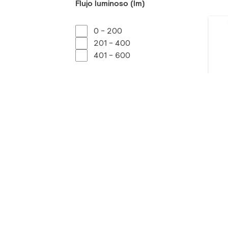
Flujo luminoso (lm)
0 - 200
201 - 400
401 - 600
CCT (K)
2700
Un
3000
11 
4000
-
De
Clasificación IP
IP66