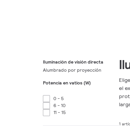
I
Iluminación de visión directa
Alumbrado por proyección
Elig
Potencia en vatios (W)
el e
prot
0 - 5
larg
6 - 10
11 - 15
1 artí