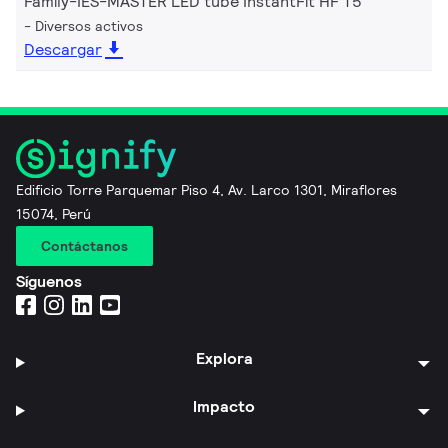
Family-IES-MASTER LED tube InstantFit HF T5
Diversos activos
Descargar
Edificio Torre Parquemar Piso 4, Av. Larco 1301, Miraflores
15074, Perú
Contáctanos
Síguenos
Explora
Impacto