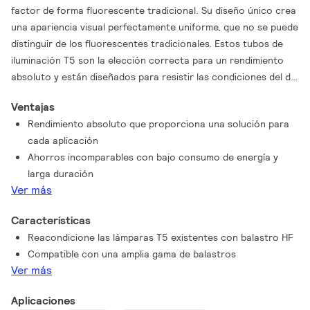
factor de forma fluorescente tradicional. Su diseño único crea
una apariencia visual perfectamente uniforme, que no se puede
distinguir de los fluorescentes tradicionales. Estos tubos de
iluminación T5 son la elección correcta para un rendimiento
absoluto y están diseñados para resistir las condiciones del día
a día. Ahorros incomparables gracias al bajo consumo de
Ventajas
energía y una duración excepcionalmente larga hacen de estos
Rendimiento absoluto que proporciona una solución para
tubos LED T5 la mejor opción para las aplicaciones más
cada aplicación
exigentes.
Ahorros incomparables con bajo consumo de energía y
larga duración
Ver más
Características
Reacondicione las lámparas T5 existentes con balastro HF
Compatible con una amplia gama de balastros
Ver más
Aplicaciones