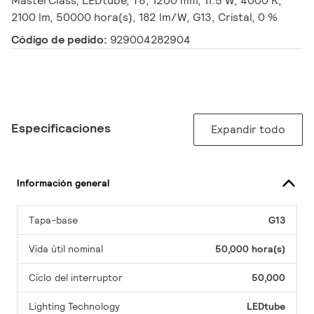
MasterClass, LEDtube, T8, 1200 mm, 11.5 W, 4000 K,
2100 lm, 50000 hora(s), 182 lm/W, G13, Cristal, 0 %
Código de pedido:
929004282904
Especificaciones
Expandir todo
Información general
Tapa-base
G13
Vida útil nominal
50,000 hora(s)
Ciclo del interruptor
50,000
Lighting Technology
LEDtube