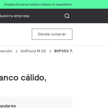
Empleos
Inversores
Suscríbete al newsletter
Nuestra empresa
Dónde comprar
yección
UniFlood M G2
BVP353 72LED 30K 220V L57
anco cálido,
opulares