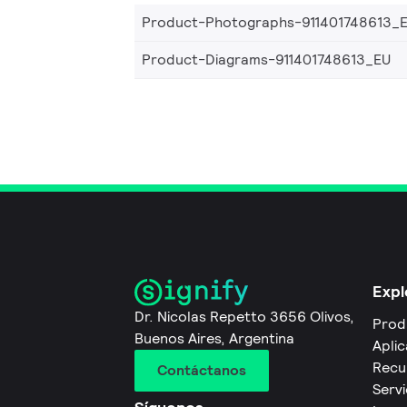
Product-Photographs-911401748613_
Product-Diagrams-911401748613_EU
Expl
Dr. Nicolas Repetto 3656 Olivos,
Prod
Buenos Aires, Argentina
Apli
Recu
Contáctanos
Servi