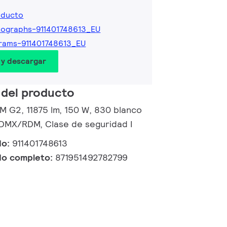
oducto
ographs-911401748613_EU
rams-911401748613_EU
 y descargar
 del producto
 M G2, 11875 lm, 150 W, 830 blanco
 DMX/RDM, Clase de seguridad I
do:
911401748613
do completo:
871951492782799