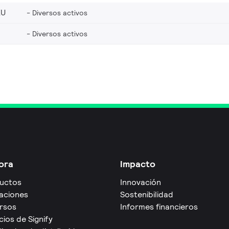
EU
Diversos activos
Diversos activos
ora
Impacto
uctos
Innovación
caciones
Sostenibilidad
rsos
Informes financieros
cios de Signify