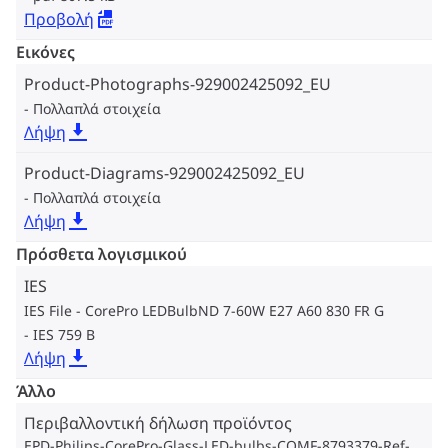
Προβολή
Εικόνες
Product-Photographs-929002425092_EU
Πολλαπλά στοιχεία
Λήψη
Product-Diagrams-929002425092_EU
Πολλαπλά στοιχεία
Λήψη
Πρόσθετα λογισμικού
IES
IES File - CorePro LEDBulbND 7-60W E27 A60 830 FR G
IES 759 B
Λήψη
Άλλο
Περιβαλλοντική δήλωση προϊόντος
EPD-Philips-CorePro-Glass-LED-bulbs-COMF-8793379-Ref-