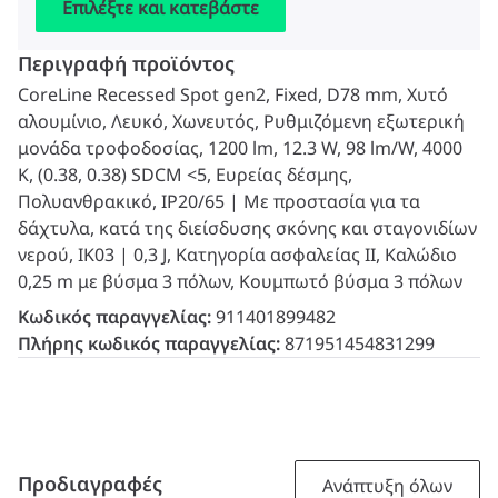
Επιλέξτε και κατεβάστε
Περιγραφή προϊόντος
CoreLine Recessed Spot gen2, Fixed, D78 mm, Χυτό
αλουμίνιο, Λευκό, Χωνευτός, Ρυθμιζόμενη εξωτερική
μονάδα τροφοδοσίας, 1200 lm, 12.3 W, 98 lm/W, 4000
K, (0.38, 0.38) SDCM <5, Ευρείας δέσμης,
Πολυανθρακικό, IP20/65 | Με προστασία για τα
δάχτυλα, κατά της διείσδυσης σκόνης και σταγονιδίων
νερού, IK03 | 0,3 J, Κατηγορία ασφαλείας ΙΙ, Καλώδιο
0,25 m με βύσμα 3 πόλων, Κουμπωτό βύσμα 3 πόλων
Κωδικός παραγγελίας:
911401899482
Πλήρης κωδικός παραγγελίας:
871951454831299
Προδιαγραφές
Ανάπτυξη όλων