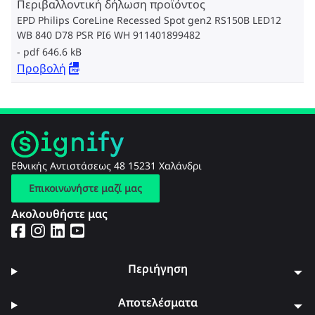
Περιβαλλοντική δήλωση προϊόντος
EPD Philips CoreLine Recessed Spot gen2 RS150B LED12
WB 840 D78 PSR PI6 WH 911401899482
pdf 646.6 kB
Προβολή
Εθνικής Αντιστάσεως 48 15231 Χαλάνδρι
Επικοινωνήστε μαζί μας
Ακολουθήστε μας
Περιήγηση
Αποτελέσματα