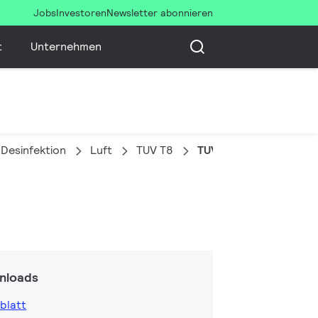
Jobs
Investoren
Newsletter abonnieren
t
Unternehmen
Desinfektion
Luft
TUV T8
TUV 25W 1SL/25
nloads
blatt