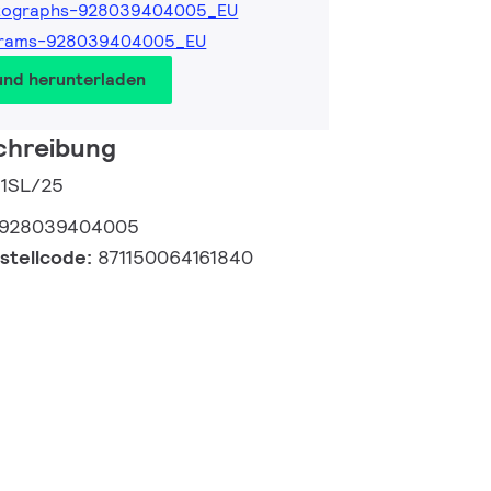
tographs-928039404005_EU
grams-928039404005_EU
und herunterladen
chreibung
 1SL/25
928039404005
estellcode:
871150064161840