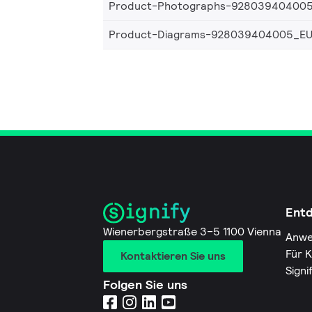
Product-Photographs-92803940400
Product-Diagrams-928039404005_E
Ent
Wienerbergstraße 3–5 1100 Vienna
Anwe
Für 
Kontaktieren Sie uns
Signi
Folgen Sie uns