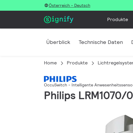
Österreich - Deutsch
Produkte
Überblick
Technische Daten
Home
Produkte
Lichtregelsyst
OccuSwitch - Intelligente Anwesenheitssens
Philips LRM1070/