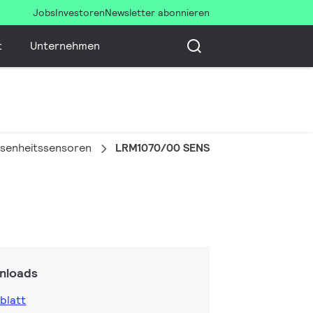
Jobs
Investoren
Newsletter abonnieren
t
Unternehmen
esenheitssensoren
LRM1070/00 SENSR MOV DET ST
nloads
blatt