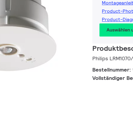
Montageanlei
Product-Pho
Product-Dia
Auswählen 
Produktbes
Philips LRM107
Bestellnummer:
Vollständiger B