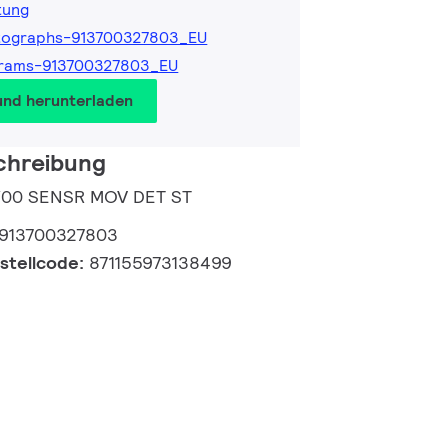
tung
tographs-913700327803_EU
grams-913700327803_EU
und herunterladen
chreibung
0/00 SENSR MOV DET ST
913700327803
estellcode:
871155973138499