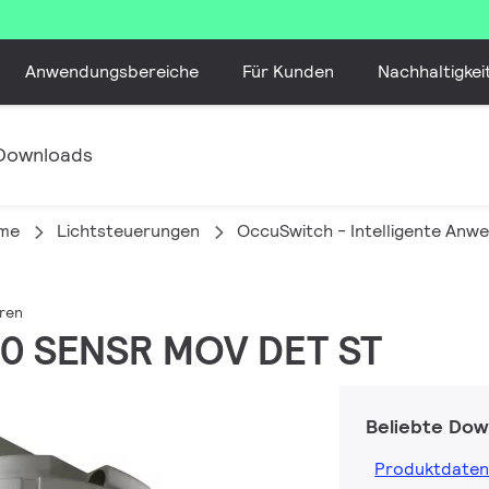
Anwendungsbereiche
Für Kunden
Nachhaltigkei
Downloads
eme
Lichtsteuerungen
OccuSwitch - Intelligente Anw
oren
00 SENSR MOV DET ST
Beliebte Dow
Produktdaten