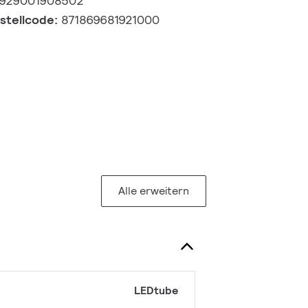
929001908502
estellcode:
871869681921000
Alle erweitern
LEDtube