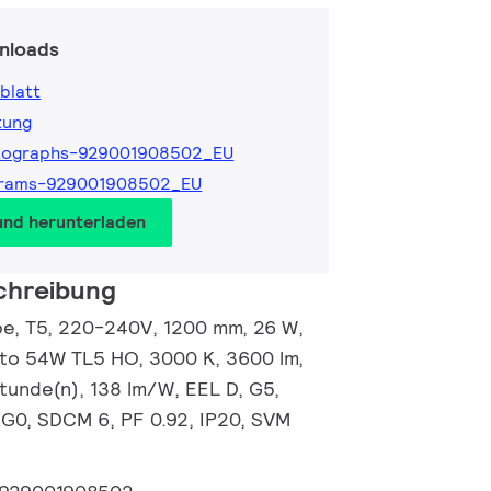
nloads
blatt
tung
tographs-929001908502_EU
grams-929001908502_EU
und herunterladen
chreibung
e, T5, 220-240V, 1200 mm, 26 W,
 to 54W TL5 HO, 3000 K, 3600 lm,
tunde(n), 138 lm/W, EEL D, G5,
RG0, SDCM 6, PF 0.92, IP20, SVM