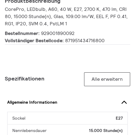
Produktbeschreibung
CorePro, LEDbulb, A60, 40 W, E27, 2700 K, 470 lm, CRI
80, 15000 Stunde(n), Glas, 109.00 lm/W, EEL F, PF 0.41,
RG1, IP20, SVM 0.4, PstLM 1
Bestellnummer:
929001890092
Vollständiger Bestellcode:
871951434716800
Spezifikationen
Alle erweitern
Allgemeine Informationen
Sockel
E27
Nennlebensdauer
15.000 Stunde(n)