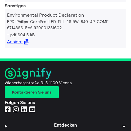
Sonstiges
Environmental Product Declaration
EPD-Philips-CorePro-LED-PLL-16.5W-840-4P-COMF-
6714366-Ref-929001381602
pdf 694.5 kB
Ansicht
Wienerbergstraße 3–5 1100 Vienna
Kontaktieren Sie uns
Folgen Sie uns
Entdecken