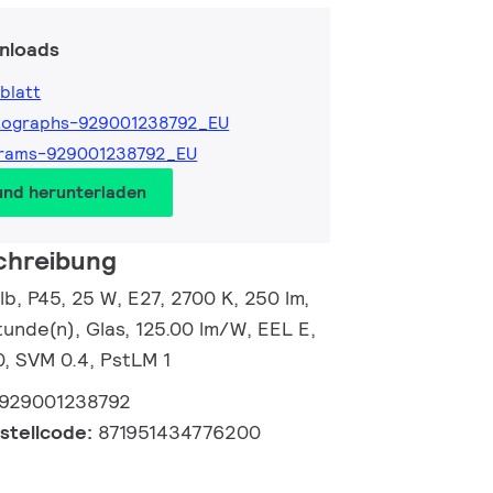
nloads
blatt
tographs-929001238792_EU
grams-929001238792_EU
und herunterladen
chreibung
, P45, 25 W, E27, 2700 K, 250 lm,
unde(n), Glas, 125.00 lm/W, EEL E,
0, SVM 0.4, PstLM 1
929001238792
estellcode:
871951434776200