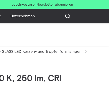
Jobs
Investoren
Newsletter abonnieren
t
Unternehmen
 GLASS LED Kerzen- und Tropfenformlampen
CorePro L
0 K, 250 lm, CRI