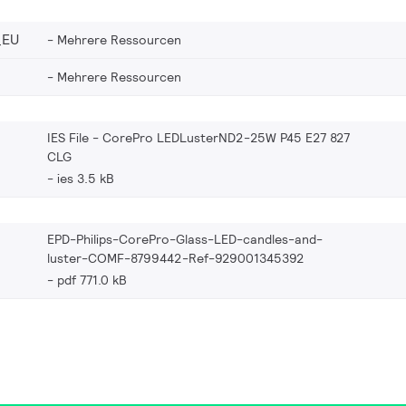
_EU
Mehrere Ressourcen
Mehrere Ressourcen
IES File - CorePro LEDLusterND2-25W P45 E27 827
CLG
ies 3.5 kB
EPD-Philips-CorePro-Glass-LED-candles-and-
luster-COMF-8799442-Ref-929001345392
pdf 771.0 kB