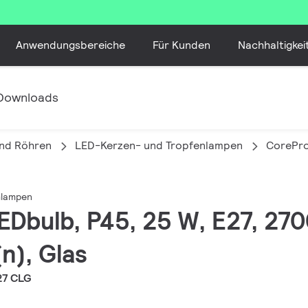
Anwendungsbereiche
Für Kunden
Nachhaltigkei
Downloads
nd Röhren
LED-Kerzen- und Tropfenlampen
CorePro
mlampen
EDbulb, P45, 25 W, E27, 270
n), Glas
27 CLG