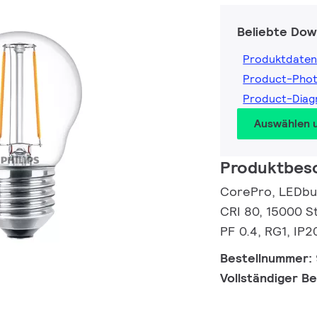
Beliebte Dow
Produktdaten
Product-Pho
Product-Dia
Auswählen 
Produktbes
CorePro, LEDbulb
CRI 80, 15000 St
PF 0.4, RG1, IP2
Bestellnummer:
Vollständiger B