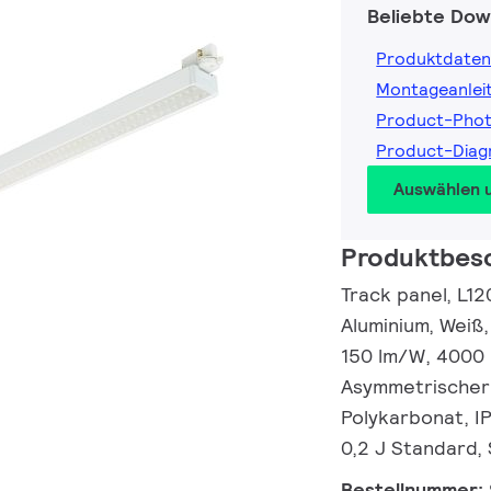
Beliebte Dow
Produktdaten
Montageanlei
Product-Pho
Product-Dia
Auswählen 
Produktbes
Track panel, L1
Aluminium, Weiß,
150 lm/W, 4000 
Asymmetrischer 
Polykarbonat, IP
0,2 J Standard,
Bestellnummer: