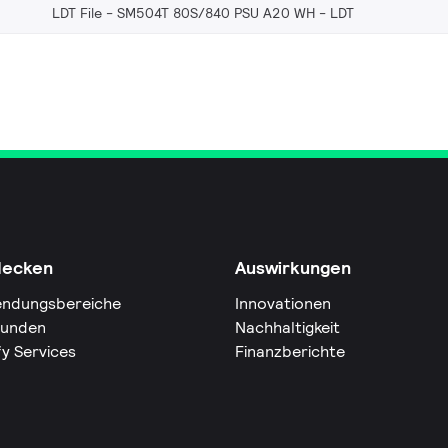
LDT File - SM504T 80S/840 PSU A20 WH
LDT
decken
Auswirkungen
ndungsbereiche
Innovationen
Kunden
Nachhaltigkeit
fy Services
Finanzberichte