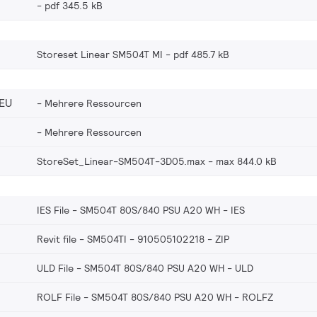
pdf 345.5 kB
Storeset Linear SM504T MI
pdf 485.7 kB
EU
Mehrere Ressourcen
Mehrere Ressourcen
StoreSet_Linear-SM504T-3D05.max
max 844.0 kB
IES File - SM504T 80S/840 PSU A20 WH
IES
Revit file - SM504TI - 910505102218
ZIP
ULD File - SM504T 80S/840 PSU A20 WH
ULD
ROLF File - SM504T 80S/840 PSU A20 WH
ROLFZ