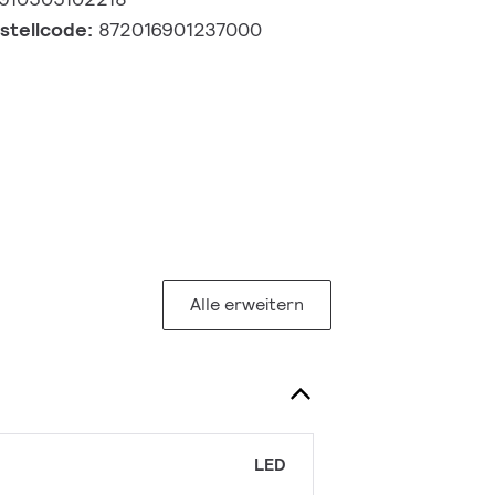
estellcode:
872016901237000
Alle erweitern
LED