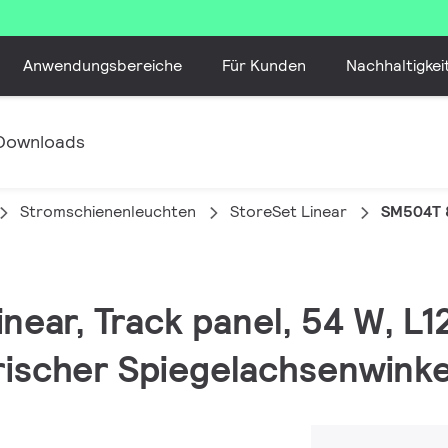
Anwendungsbereiche
Für Kunden
Nachhaltigkei
Downloads
Stromschienenleuchten
StoreSet Linear
SM504T 
inear, Track panel, 54 W, L
scher Spiegelachsenwinkel 