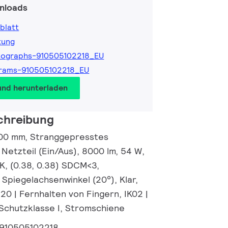
nloads
blatt
tung
tographs-910505102218_EU
grams-910505102218_EU
und herunterladen
chreibung
200 mm, Stranggepresstes
 Netzteil (Ein/Aus), 8000 lm, 54 W,
K, (0.38, 0.38) SDCM<3,
Spiegelachsenwinkel (20°), Klar,
20 | Fernhalten von Fingern, IK02 |
 Schutzklasse I, Stromschiene
910505102218