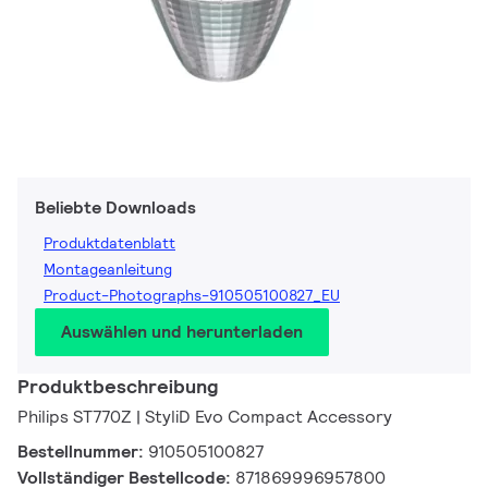
Beliebte Downloads
Produktdatenblatt
Montageanleitung
Product-Photographs-910505100827_EU
Auswählen und herunterladen
Produktbeschreibung
Philips ST770Z | StyliD Evo Compact Accessory
Bestellnummer:
910505100827
Vollständiger Bestellcode:
871869996957800